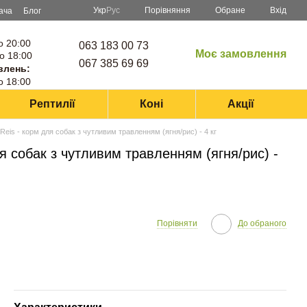
Порівняння
Укр
Рус
Обране
Вхід
ача
Блог
о 20:00
063 183 00 73
Моє замовлення
о 18:00
067 385 69 69
влень:
о 18:00
Рептилії
Коні
Акції
eis - корм для собак з чутливим травленням (ягня/рис) - 4 кг
 собак з чутливим травленням (ягня/рис) -
Порівняти
До обраного