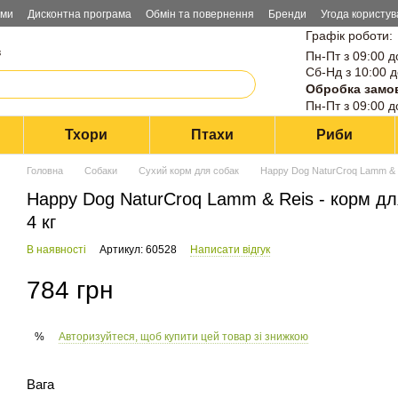
ами
Дисконтна програма
Обмін та повернення
Бренди
Угода користув
Графік роботи:
в
Пн-Пт з 09:00 д
Сб-Нд з 10:00 д
Обробка замо
Пн-Пт з 09:00 д
Тхори
Птахи
Риби
Головна
Собаки
Сухий корм для собак
Happy Dog NaturCroq Lamm & R
Happy Dog NaturCroq Lamm & Reis - корм для
4 кг
В наявності
Артикул: 60528
Написати відгук
784 грн
Авторизуйтеся, щоб купити цей товар зі знижкою
%
Вага