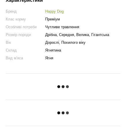
Характеристики
Бренд
Happy Dog
Клас корму
Преміум
Особливі потреби
Чутливе травлення
Розмір породи
Дрібна, Середня, Велика, Гігантська
Вік
Дорослі, Похилого віку
Склад
Ягнятина
Вид м'яса
Ягня