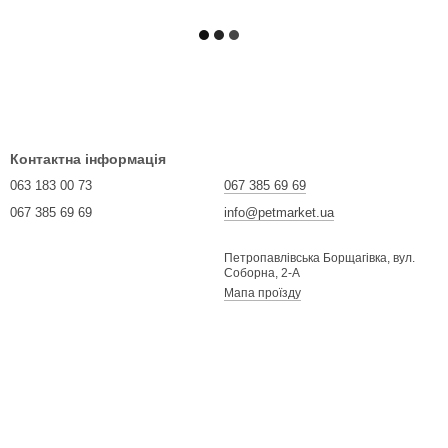
Контактна інформація
063 183 00 73
067 385 69 69
067 385 69 69
info@petmarket.ua
Петропавлівська Борщагівка, вул.
Соборна, 2-А
Мапа проїзду