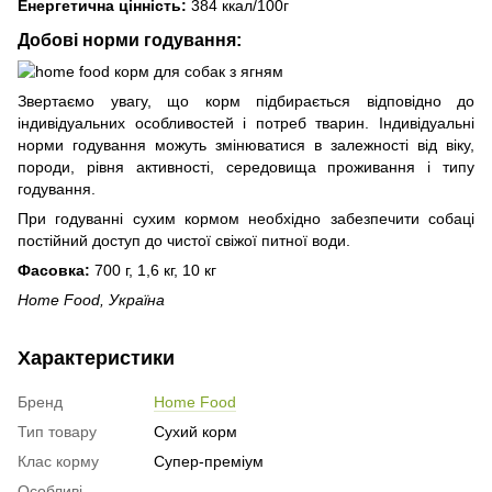
Енергетична цінність:
384 ккал/100г
Добові норми годування:
Звертаємо увагу, що корм підбирається відповідно до
індивідуальних особливостей і потреб тварин. Індивідуальні
норми годування можуть змінюватися в залежності від віку,
породи, рівня активності, середовища проживання і типу
годування.
При годуванні сухим кормом необхідно забезпечити собаці
постійний доступ до чистої свіжої питної води.
Фасовка:
700 г, 1,6 кг, 10 кг
Home Food, Україна
Характеристики
Бренд
Home Food
Тип товару
Сухий корм
Клас корму
Супер-преміум
Особливі