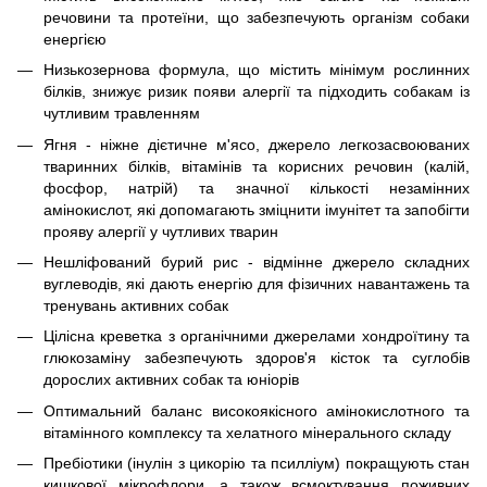
речовини та протеїни, що забезпечують організм собаки
енергією
Низькозернова формула, що містить мінімум рослинних
білків, знижує ризик появи алергії та підходить собакам із
чутливим травленням
Ягня - ніжне дієтичне м'ясо, джерело легкозасвоюваних
тваринних білків, вітамінів та корисних речовин (калій,
фосфор, натрій) та значної кількості незамінних
амінокислот, які допомагають зміцнити імунітет та запобігти
прояву алергії у чутливих тварин
Нешліфований бурий рис - відмінне джерело складних
вуглеводів, які дають енергію для фізичних навантажень та
тренувань активних собак
Цілісна креветка з органічними джерелами хондроїтину та
глюкозаміну забезпечують здоров'я кісток та суглобів
дорослих активних собак та юніорів
Оптимальний баланс високоякісного амінокислотного та
вітамінного комплексу та хелатного мінерального складу
Пребіотики (інулін з цикорію та псилліум) покращують стан
кишкової мікрофлори, а також всмоктування поживних