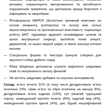
речовин, нормалізують випорожнення та запобігають
порушенням травлення, що допомагає краще боротися з
інфекціями та хворобами
Фітоформула АМРОЛ (біологічно активний комплекс на
основі амаранту, розторопші та льону) має сильні
імуностимулюючі та протизапальні властивості, нормалізує
роботу ШКТ, підтримує здоров'я сечовивідних шляхів та
залоз внутрішньої секреції, запобігає появі алергії,
дерматитів, та інших хвороб шкіри, а також насичує клітини
киснем
Спеціальна форма та текстура гранули створені для
зручності собак дрібних порід
Юкка Шидігера допомагає усунути виділення шкідливих
газів та неприємного запаху фекалій
Не містить шкідливих добавок та штучних консервантів
Склад:
м’ясо ягняти 31% (в тому числі дегідратоване м’ясо
ягнятини 23%, свіже м’ясо та обріз ягнятини не менше 8%),
дегідратоване м’ясо індички (14%), нут (жовтий турецький
горох), зневоднений протеїн ягняти (8%), індичий жир (4%),
зневоднений протеїн криля (4%), рис бурий нешліфований