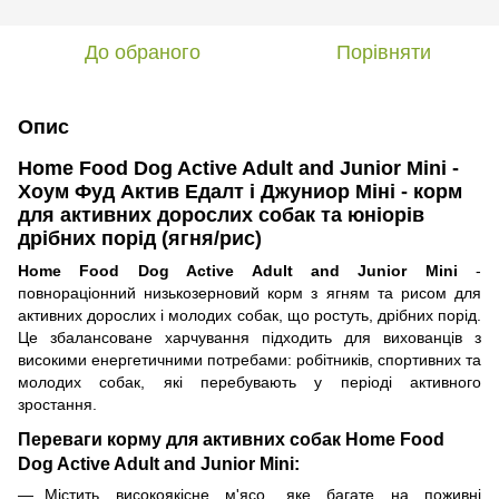
До обраного
Порівняти
Опис
Home Food Dog Active Adult and Junior Mini -
Хоум Фуд Актив Едалт і Джуниор Міні - корм
для активних дорослих собак та юніорів
дрібних порід (ягня/рис)
Home Food Dog Active Adult and Junior Mini
-
повнораціонний низькозерновий корм з ягням та рисом для
активних дорослих і молодих собак, що ростуть, дрібних порід.
Це збалансоване харчування підходить для вихованців з
високими енергетичними потребами: робітників, спортивних та
молодих собак, які перебувають у періоді активного
зростання.
Переваги корму для активних собак Home Food
Dog Active Adult and Junior Mini:
Містить високоякісне м'ясо, яке багате на поживні