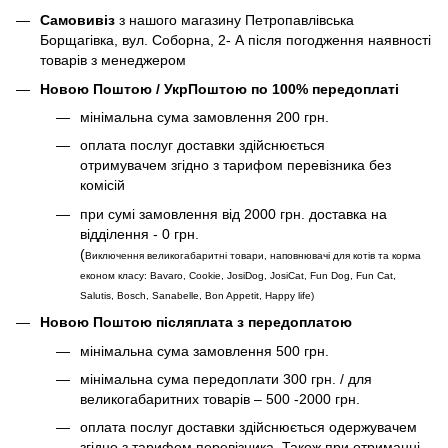
Самовивіз
з нашого магазину Петропавлівська
Борщагівка, вул. Соборна, 2- А після погодження наявності
товарів з менеджером
Новою Поштою / УкрПоштою по 100% передоплаті
мінімальна сума замовлення 200 грн.
оплата послуг доставки здійснюється
отримувачем згідно з тарифом перевізника без
комісій
при сумі замовлення від 2000 грн. доставка на
відділення - 0 грн.
(
Виключення великогабаритні товари, наповнювачі для котів та корма
економ класу: Bavaro, Cookie, JosiDog, JosiCat, Fun Dog, Fun Cat,
Salutis, Bosch, Sanabelle, Bon Appetit, Happy life
)
Новою Поштою післяплата з передоплатою
мінімальна сума замовлення 500 грн.
мінімальна сума передоплати 300 грн. / для
великогабаритних товарів – 500 -2000 грн.
оплата послуг доставки здійснюється одержувачем
згідно з тарифом перевізника. Також при отриманні