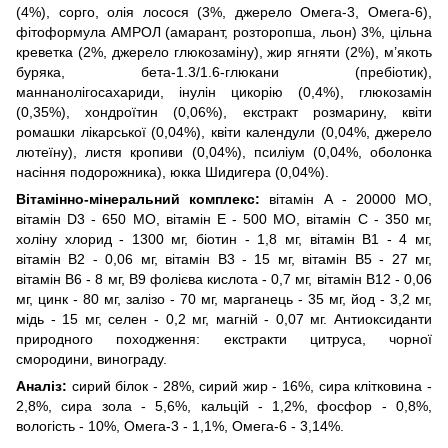
(4%), сорго, олія лосося (3%, джерело Омега-3, Омега-6),
фітоформула АМРОЛ (амарант, розторопша, льон) 3%, цільна
креветка (2%, джерело глюкозаміну), жир ягняти (2%), м’якоть
буряка, бета-1.3/1.6-глюкани (пребіотик),
маннанолігосахариди, інулін цикорію (0,4%), глюкозамін
(0,35%), хондроїтин (0,06%), екстракт розмарину, квіти
ромашки лікарської (0,04%), квіти календули (0,04%, джерело
лютеїну), листя кропиви (0,04%), псиліум (0,04%, оболонка
насіння подорожника), юкка Шидигера (0,04%).
Вітамінно-мінеральний комплекс:
вітамін А - 20000 МО,
вітамін D3 - 650 МО, вітамін Е - 500 МО, вітамін С - 350 мг,
холіну хлорид - 1300 мг, біотин - 1,8 мг, вітамін В1 - 4 мг,
вітамін В2 - 0,06 мг, вітамін В3 - 15 мг, вітамін В5 - 27 мг,
вітамін В6 - 8 мг, В9 фолієва кислота - 0,7 мг, вітамін В12 - 0,06
мг, цинк - 80 мг, залізо - 70 мг, марганець - 35 мг, йод - 3,2 мг,
мідь - 15 мг, селен - 0,2 мг, магній - 0,07 мг. Антиоксиданти
природного походження: екстракти цитруса, чорної
смородини, винограду.
Аналіз:
сирий білок - 28%, сирий жир - 16%, сира клітковина -
2,8%, сира зола - 5,6%, кальцій - 1,2%, фосфор - 0,8%,
вологість - 10%, Омега-3 - 1,1%, Омега-6 - 3,14%.