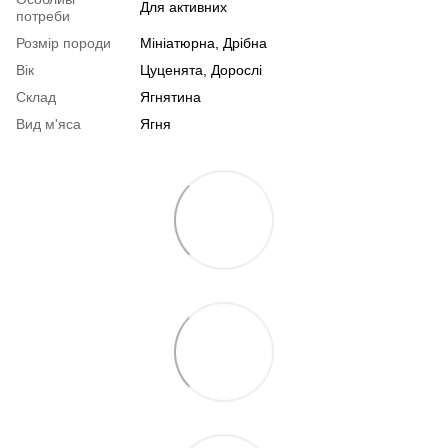
Для активних
потреби
Розмір породи
Мініатюрна, Дрібна
Вік
Цуценята, Дорослі
Склад
Ягнятина
Вид м'яса
Ягня