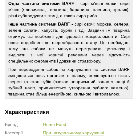
Одна частина системи BARF
- сирі м'ясні кістки, сире
м'ясо (яловичина, телятина, баранина, оленина, кролик),
різні субпродукти з птиці, а також сира риба.
Інша частина системи BARF
- сирі овочі: морква, селера,
зелені салати, капуста, буряк і т.д. Завдяки їм тварина
отримує всі необхідні для здоров'я макроелементи. Сирі
овочі подрібнені до пюреобразного стану. Це необхідно,
тому що собаки не можуть перетравити целюлозу і
виділити з неї корисні речовини через відсутність
спеціальних ферментів і довжини стравоходу.
При переведенні собак на харчування по системі BARF
зміцнюється весь організм в цілому, поліпшується якість
шерсті та стан зубів (зникає неприємний запах з пащі й
зубний наліт, припиняється утворення зубного каменю),
тварина стає більш енергійною, сильною і витривалою.
Характеристики
Бренд
Home Food
Категорії
При натуральному харчуванні