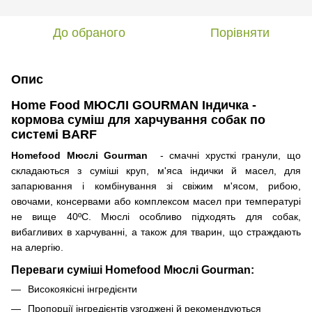
До обраного
Порівняти
Опис
Home Food МЮСЛІ GOURMAN Індичка -
кормова суміш для харчування собак по
системі BARF
Homefood Мюслі Gourman
- смачні хрусткі гранули, що
складаються з суміші круп, м'яса індички й масел, для
запарювання і комбінування зі свіжим м'ясом, рибою,
овочами, консервами або комплексом масел при температурі
не вище 40º
C
. Мюслі особливо підходять для собак,
вибагливих в харчуванні, а також для тварин, що страждають
на алергію.
Переваги суміші Homefood Мюслі Gourman:
Високоякісні інгредієнти
Пропорції інгредієнтів узгоджені й рекомендуються