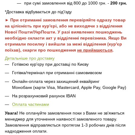
при сумі замовлення від 800 до 1000 грн. -
200 грн.
*Доставка відбувається до під'їзду
► При отриманні замовлення перевіряйте одразу товар
на цілісність при кур'єрі, або не виходячи з відділення
Нової Пошти/УкрПошти. У разі виявлених пошкоджень
необхідно скласти акт у відділенні перевізника. Якщо Ви
отримали посилку і вийшли за межі відділення (кур'єр
поїхав), скарги про пошкодження
не приймаються
.
Детальніше про доставку
Готівкою кур'єру при доставці по Києву
Готівка/термінал при отриманні самовивозом
Онлайн-оплата через захищений еквайринг
Монобанк (карти Visa, Mastercard, Apple Pay, Google Pay)
На розрахунковий рахунок IBAN
Оплата частинами
Увага!
Не оплачуйте замовлення поки з Вами не зв'яжеться
менеджер для уточнення наявності замовленого товару.
Замовлення відправляється протягом 1-3 робочих днів після
надходження оплати.