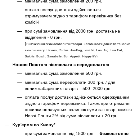
мінімальна сума замовлення 200 грн.
оплата послуг доставки здійснюється
отримувачем згідно з тарифом перевізника без
комісій
при сумі замовлення від 2000 грн. доставка на
відділення - 0 грн.
(
Виключення великогабаритні товари, наповнювачі для котів та корма
економ класу: Bavaro, Cookie, JosiDog, JosiCat, Fun Dog, Fun Cat,
Salutis, Bosch, Sanabelle, Bon Appetit, Happy life
)
Новою Поштою післяплата з передоплатою
мінімальна сума замовлення 500 грн.
мінімальна сума передоплати 300 грн. / для
великогабаритних товарів – 500 -2000 грн.
оплата послуг доставки здійснюється одержувачем
згідно з тарифом перевізника. Також при отриманні
посилки оплачується залишок суми за товар, комісія
Нової Пошти 2% від суми післяплати + 20 грн.
Кур'єром по Києву*
при сумі замовлення від 1500 грн. –
безкоштовно