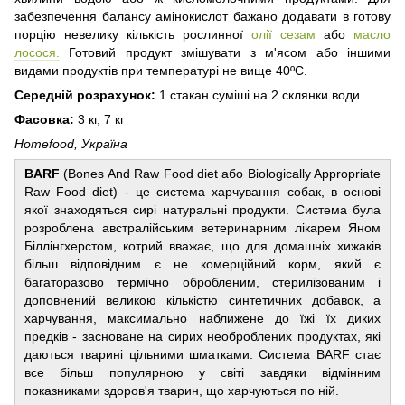
забезпечення балансу амінокислот бажано додавати в готову
порцію невелику кількість рослинної
олії сезам
або
масло
лосося.
Готовий продукт змішувати з м'ясом або іншими
видами продуктів при температурі не вище 40ºC.
Середній розрахунок:
1 стакан суміші на 2 склянки води.
Фасовка:
3 кг, 7 кг
Homefood, Україна
BARF
(Bones And Raw Food diet або Biologically Appropriate
Raw Food diet) - це система харчування собак, в основі
якої знаходяться сирі натуральні продукти. Система була
розроблена австралійським ветеринарним лікарем Яном
Біллінгхерстом, котрий вважає, що для домашніх хижаків
більш відповідним є не комерційний корм, який є
багаторазово термічно обробленим, стерилізованим і
доповнений великою кількістю синтетичних добавок, а
харчування, максимально наближене до їжі їх диких
предків - засноване на сирих необроблених продуктах, які
даються тварині цільними шматками. Система BARF стає
все більш популярною у світі завдяки відмінним
показниками здоров'я тварин, що харчуються по ній.