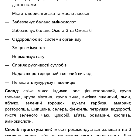
дієтологами
Містить корисні злаки та масло лосося
Забезпечує баланс амінокислот
Забезпечує баланс Омега-3 та Омега-6
Оздоровлює всі системи організму
Зміцнює імунітет
Нормалізує вагу
Сприяє рухливості суглобів
Надає шерсті здоровий і сяючий вигляд
Не містить кукурудзу і пшеницю
Склад:
свіже м'ясо індички, рис цільнозерновий, крупа
гречана, крупа вівсяна, крупа ячна, висівки пшеничні, льон,
яблуко, зелений горошок, цукати гарбуза, амарант,
розторопша, шипшина, селера, фенхель, петрушка, водорості,
листя зеленого чаю, цикорій, м'ята, розмарин, кропива,
амінокислоти.
Спосіб приготування:
мюслі рекомендується заливати на 3
хвилини водою або ж кисломолочними продуктами. Для