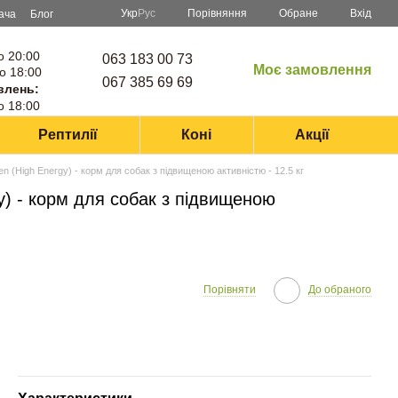
Порівняння
Укр
Рус
Обране
Вхід
ача
Блог
о 20:00
063 183 00 73
Моє замовлення
о 18:00
067 385 69 69
влень:
о 18:00
Рептилії
Коні
Акції
ken (High Energy) - корм для собак з підвищеною активністю - 12.5 кг
gy) - корм для собак з підвищеною
Порівняти
До обраного