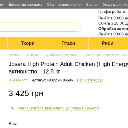
ами
Дисконтна програма
Обмін та повернення
Бренди
Угода користув
Графік роботи:
в
Пн-Пт з 09:00 д
Сб-Нд з 10:00 д
Обробка замо
Пн-Пт з 09:00 д
Тхори
Птахи
Риби
Головна
Собаки
Сухий корм для собак
Josera High Protein Adult Chic
Josera High Protein Adult Chicken (High Ener
активністю - 12.5 кг
В наявності
Артикул: 4032254786696
Написати відгук
3 425 грн
Авторизуйтеся, щоб купити цей товар зі знижкою
%
Вага