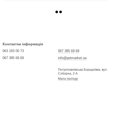
Контактна інформація
063 183 00 73
067 385 69 69
067 385 69 69
info@petmarket.ua
Петропавлівська Борщагівка, вул.
Соборна, 2-А
Мапа проїзду