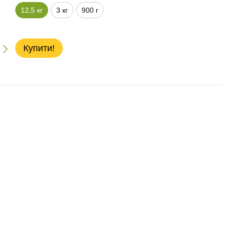
12,5 кг
3 кг
900 г
Купити!