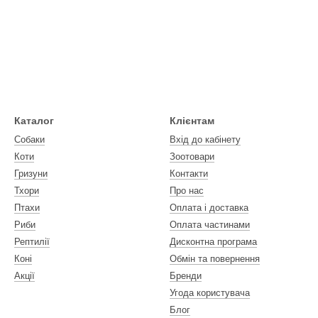
Каталог
Клієнтам
Собаки
Вхід до кабінету
Коти
Зоотовари
Гризуни
Контакти
Тхори
Про нас
Птахи
Оплата і доставка
Риби
Оплата частинами
Рептилії
Дисконтна програма
Коні
Обмін та повернення
Акції
Бренди
Угода користувача
Блог