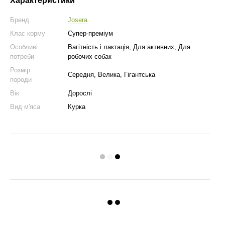
Характеристики
Бренд
Josera
Клас корму
Супер-преміум
Особливі
Вагітність і лактація, Для активних, Для
потреби
робочих собак
Розмір
Середня, Велика, Гігантська
породи
Вік
Дорослі
Вид м'яса
Курка