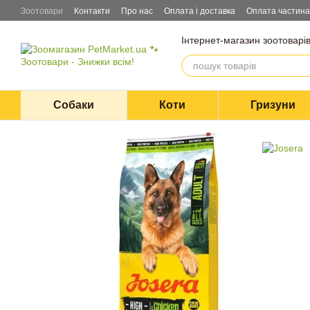
Перейти до основного контенту
Зоотовари
Контакти
Про нас
Оплата і доставка
Оплата частин
Інтернет-магазин зоотоварі
Собаки
Коти
Гризуни