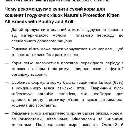
Чому рекомендуємо купити сухий корм для
кошенят і годуючих кішок Nature's Protection Kitten
All Breeds with Poultry and Krill:
Даний продукт виготовлений з метою відлучення кошенят
від материнського молока і плавного переходу до
спеціального дорослого раціону.
Годуюча кішка може також харчуватися цим кормом, щоб
кошенята вчилися їсти разом з нею.
Корм легко засвоюється протягом перехідного періоду з
молока на корм і підтримує природні захисні функції
організму тварини.
Особлива формула корму багата тваринним білком (63%)
з кондиційного м'яса свійської птиці. Тваринний білок
забезпечує організм енергією, яка необхідна для
здорового росту і розвитку м'язів, а також витривалості
кошенят, що зростають.
Унікальне м'ясо антарктичного криля багате білком, йодом,
амінокислотами, вітамінами, мінералами та жирними
кислотами. Поліненасичені жирні кислоти Омега-3 й