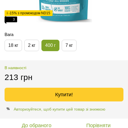
і -15% з промокодом ND15
3
Вага
18 кг
2 кг
400 г
7 кг
В наявності
213 грн
Купити!
Авторизуйтеся, щоб купити цей товар зі знижкою
%
До обраного
Порівняти