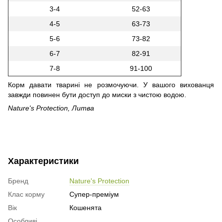
3-4
52-63
4-5
63-73
5-6
73-82
6-7
82-91
7-8
91-100
Корм давати тварині не розмочуючи. У вашого вихованця
завжди повинен бути доступ до миски з чистою водою.
Nature's Protection, Литва
Характеристики
Бренд
Nature's Protection
Клас корму
Супер-преміум
Вік
Кошенята
Особливі