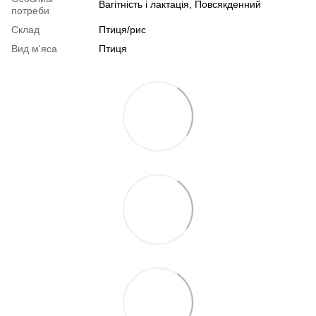
Вагітність і лактація, Повсякденний
потреби
Склад
Птиця/рис
Вид м'яса
Птиця