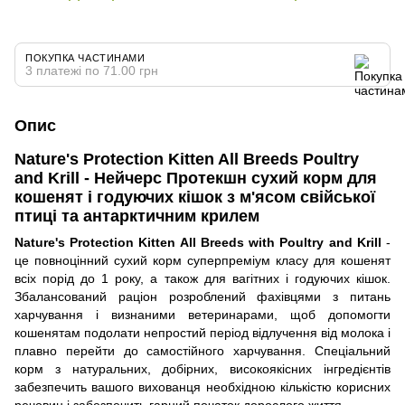
ПОКУПКА ЧАСТИНАМИ
3 платежі по 71.00 грн
Опис
Nature's Protection Kitten All Breeds Poultry
and Krill - Нейчерс Протекшн сухий корм для
кошенят і годуючих кішок з м'ясом свійської
птиці та антарктичним крилем
Nature's Protection Kitten All Breeds with Poultry and Krill
-
це повноцінний сухий корм суперпреміум класу для кошенят
всіх порід до 1 року, а також для вагітних і годуючих кішок.
Збалансований раціон розроблений фахівцями з питань
харчування і визнаними ветеринарами, щоб допомогти
кошенятам подолати непростий період відлучення від молока і
плавно перейти до самостійного харчування. Спеціальний
корм з натуральних, добірних, високоякісних інгредієнтів
забезпечить вашого вихованця необхідною кількістю корисних
речовин і забезпечить гарний початок дорослого життя.