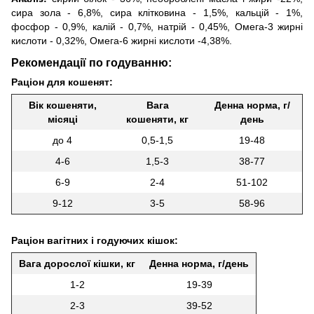
сира зола - 6,8%, сира клітковина - 1,5%, кальцій - 1%,
фосфор - 0,9%, калій - 0,7%, натрій - 0,45%, Омега-3 жирні
кислоти - 0,32%, Омега-6 жирні кислоти -4,38%.
Рекомендації по годуванню:
Раціон для кошенят:
Вік кошеняти,
Вага
Денна норма, г/
місяці
кошеняти, кг
день
до 4
0,5-1,5
19-48
4-6
1,5-3
38-77
6-9
2-4
51-102
9-12
3-5
58-96
Раціон вагітних і годуючих кішок:
Вага дорослої кішки, кг
Денна норма, г/день
1-2
19-39
2-3
39-52