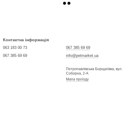
Контактна інформація
063 183 00 73
067 385 69 69
067 385 69 69
info@petmarket.ua
Петропавлівська Борщагівка, вул.
Соборна, 2-А
Мапа проїзду