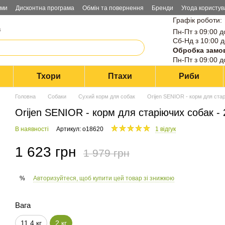
ами
Дисконтна програма
Обмін та повернення
Бренди
Угода користув
Графік роботи:
в
Пн-Пт з 09:00 д
Сб-Нд з 10:00 д
Обробка замо
Пн-Пт з 09:00 д
Тхори
Птахи
Риби
Головна
Собаки
Сухий корм для собак
Orijen SENIOR - корм для стар
Orijen SENIOR - корм для старіючих собак - 
В наявності
Артикул: o18620
1 відгук
1 623 грн
1 979 грн
Авторизуйтеся, щоб купити цей товар зі знижкою
%
Вага
11,4 кг
2 кг