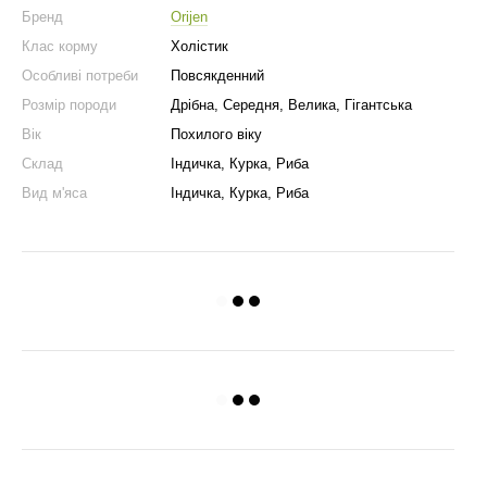
Бренд
Orijen
Клас корму
Холістик
Особливі потреби
Повсякденний
Розмір породи
Дрібна, Середня, Велика, Гігантська
Вік
Похилого віку
Склад
Індичка, Курка, Риба
Вид м'яса
Індичка, Курка, Риба