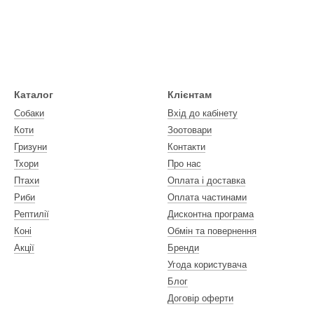
Каталог
Клієнтам
Собаки
Вхід до кабінету
Коти
Зоотовари
Гризуни
Контакти
Тхори
Про нас
Птахи
Оплата і доставка
Риби
Оплата частинами
Рептилії
Дисконтна програма
Коні
Обмін та повернення
Акції
Бренди
Угода користувача
Блог
Договір оферти