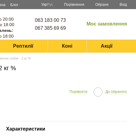
Порівняння
Укр
Рус
Обране
Вхід
ача
Блог
о 20:00
063 183 00 73
Моє замовлення
о 18:00
067 385 69 69
влень:
о 18:00
Рептилії
Коні
Акції
іючих собак - 2 кг %
2 кг %
Порівняти
До обраного
Характеристики