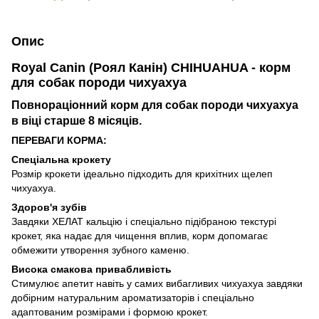
Опис
Royal Canin (Роял Канін) CHIHUAHUA - корм
для собак породи чихуахуа
Повнораціонний корм для собак породи чихуахуа
в віці старше 8 місяців.
ПЕРЕВАГИ КОРМА:
Спеціальна крокету
Розмір крокети ідеально підходить для крихітних щелеп
чихуахуа.
Здоров'я зубів
Завдяки ХЕЛАТ кальцію і спеціально підібраною текстурі
крокет, яка надає для чищення вплив, корм допомагає
обмежити утворення зубного каменю.
Висока смакова привабливість
Стимулює апетит навіть у самих вибагливих чихуахуа завдяки
добірним натуральним ароматизаторів і спеціально
адаптованим розмірами і формою крокет.