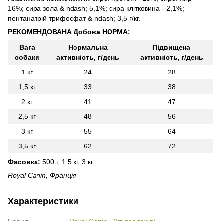
16%; сира зола & ndash; 5,1%; сира клітковина - 2,1%;
пентанатрій трифосфат & ndash; 3,5 г/кг.
РЕКОМЕНДОВАНА Добова НОРМА:
Вага
Нормальна
Підвищена
собаки
активність, г/день
активність, г/день
1 кг
24
28
1,5 кг
33
38
2 кг
41
47
2,5 кг
48
56
3 кг
55
64
3,5 кг
62
72
Фасовка:
500 г, 1.5 кг, 3 кг
Royal Canin, Франція
Характеристики