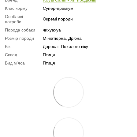
Бренд
Royal Canin - Хіт продажів!
Клас корму
Супер-преміум
Особливі
Окремі породи
потреби
Порода собаки
чихуахуа
Розмір породи
Мініатюрна, Дрібна
Вік
Дорослі, Похилого віку
Склад
Птиця
Вид м'яса
Птиця