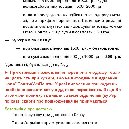
мінімальна сума передоплати 300 грн. / для
великогабаритних товарів – 500 -2000 грн.
оплата послуг доставки здійснюється одержувачем
згідно з тарифом перевізника. Також при отриманні
посилки оплачується залишок суми за товар, комісія
Нової Пошти 2% від суми післяплати + 20 грн.
Кур'єром по Києву*
при сумі замовлення від 1500 грн. –
безкоштовно
при сумі замовлення від 800 до 1000 грн. -
200 грн.
*Доставка відбувається до під'їзду
► При отриманні замовлення перевіряйте одразу товар
на цілісність при кур'єрі, або не виходячи з відділення
Нової Пошти/УкрПошти. У разі виявлених пошкоджень
необхідно скласти акт у відділенні перевізника. Якщо Ви
отримали посилку і вийшли за межі відділення (кур'єр
поїхав), скарги про пошкодження
не приймаються
.
Детальніше про доставку
Готівкою кур'єру при доставці по Києву
Готівка/термінал при отриманні самовивозом