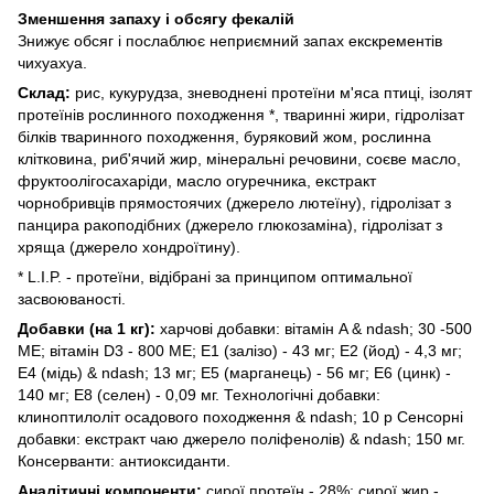
Зменшення запаху і обсягу фекалій
Знижує обсяг і послаблює неприємний запах екскрементів
чихуахуа.
Склад:
рис, кукурудза, зневоднені протеїни м'яса птиці, ізолят
протеїнів рослинного походження *, тваринні жири, гідролізат
білків тваринного походження, буряковий жом, рослинна
клітковина, риб'ячий жир, мінеральні речовини, соєве масло,
фруктоолігосахаріди, масло огуречника, екстракт
чорнобривців прямостоячих (джерело лютеїну), гідролізат з
панцира ракоподібних (джерело глюкозаміна), гідролізат з
хряща (джерело хондроїтину).
* L.I.P. - протеїни, відібрані за принципом оптимальної
засвоюваності.
Добавки (на 1 кг):
харчові добавки: вітамін A & ndash; 30 -500
ME; вітамін D3 - 800 ME; Е1 (залізо) - 43 мг; Е2 (йод) - 4,3 мг;
Е4 (мідь) & ndash; 13 мг; Е5 (марганець) - 56 мг; Е6 (цинк) -
140 мг; Е8 (селен) - 0,09 мг. Технологічні добавки:
клиноптилоліт осадового походження & ndash; 10 р Сенсорні
добавки: екстракт чаю джерело поліфенолів) & ndash; 150 мг.
Консерванти: антиоксиданти.
Аналітичні компоненти:
сирої протеїн - 28%; сирої жир -