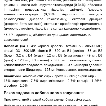
речовини , соєва олія, фруктоолігосахариди (0,34%), оболонка
і насіння подорожника, гідролізат дріжджів (джерело
маннанолігосахаридів (0,05%), гідролізат з панцира
ракоподібних (джерело глюкозаміну), екстракт дріжджів
(джерело бета-глюканів), екстракт чорнобривців прямостоячих
(джерело лютеїну), гідролізат з хряща (джерело хондроїтину).
*
L.I.P. - протеїни, відібрані за принципом оптимальної
засвоюваності.
Добавки (на 1 кг):
харчові добавки: вітамін A - 30500 ME;
вітамін D3 - 800 ME; вітамін Е - 620 мг; Е1 (залізо) - 38 мг; Е2
(йод) - 3,2 мг; Е4 (мідь) - 12 мг; Е5 (марганець) - 49 мг; Е6
(цинк) - 128 мг; Е8 (сeлeн) - 0,08 мг. Технологічні добавки:
клиноптилоліт осадового походження - 10 г. Сенсорні добавки:
екстракт юкки Шидигера - 125 мг. Консерванти: антиоксиданти.
Аналітичні компоненти:
сирий протеїн - 30%; сирий жир -
16%; сира зола - 7,3%; сира клітковина - 2,7%; кальцій - 1,26%;
фосфор - 1,0%.
Рекомендована добова норма годування:
Простежте, щоб у вашій собаки завжди була свіжа вода.
Добову норму корму рекомендується розділити на дві порції.