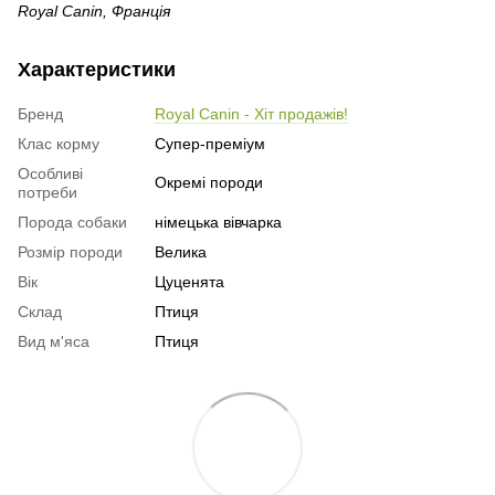
Royal Canin, Франція
Характеристики
Бренд
Royal Canin - Хіт продажів!
Клас корму
Супер-преміум
Особливі
Окремі породи
потреби
Порода собаки
німецька вівчарка
Розмір породи
Велика
Вік
Цуценята
Склад
Птиця
Вид м'яса
Птиця