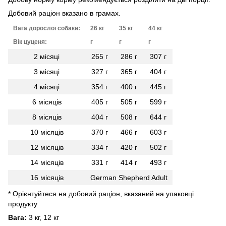
Добовий раціон вказано в грамах.
Вага дорослої собаки:
26 кг
35 кг
44 кг
Вік цуценя:
г
г
г
2 місяці
265 г
286 г
307 г
3 місяці
327 г
365 г
404 г
4 місяці
354 г
400 г
445 г
6 місяців
405 г
505 г
599 г
8 місяців
404 г
508 г
644 г
10 місяців
370 г
466 г
603 г
12 місяців
334 г
420 г
502 г
14 місяців
331 г
414 г
493 г
16 місяців
German Shepherd Adult
* Орієнтуйтеся на добовий раціон, вказаний на упаковці
продукту
Вага:
3 кг, 12 кг