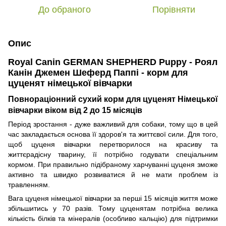
До обраного
Порівняти
Опис
Royal Canin GERMAN SHEPHERD Puppy - Роял
Канін Джемен Шеферд Паппі - корм для
цуценят німецької вівчарки
Повнораціонний сухий корм для цуценят Німецької
вівчарки віком
від 2
до 15 місяців
Період зростання - дуже важливий для собаки, тому що в цей
час закладається основа її здоров'я та життєвої сили. Для того,
щоб цуценя вівчарки перетворилося на красиву та
життєрадісну тварину, її потрібно годувати спеціальним
кормом. При правильно підібраному харчуванні цуценя зможе
активно та швидко розвиватися й не мати проблем із
травленням.
Вага цуценя німецької вівчарки за перші 15 місяців життя може
збільшитись у 70 разів. Тому цуценятам потрібна велика
кількість білків та мінералів (особливо кальцію) для підтримки