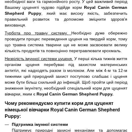
необхідної ваги та гармонійного росту. У цей важливий період
Вашому цуценяті чудово підійде корм
Royal Canin German
Shepherd Puppy
, який має високу якість, забезпечить
правильний розвиток та допоможе зміцнити здоров'я
вихованця.
Турбота про травну систему.
Необхідно дуже обережно
проводити процес переведення цуценя на твердий корм, тому
що травна система тварини ще не може засвоювати велику
кількість продуктів та повноцінно перетравлювати крохмаль.
Незрілість імунної системи цуценя.
У перші кілька тижнів життя
організм цуценя перебуває під захистом материнських
антитіл, які надходять разом із молоком. Але між 4-м та 12-м
тижнями цей природний захист поступово слабшає і цуценя
може бути більш схильний до інфекцій. Щоб пройти цей період
зниження імунітету, необхідний спеціальний корм для цуценят
вівчарки, яким є
Royal Canin German Shepherd Puppy.
Чому рекомендуємо купити корм для цуценят
німецької вівчарки Royal Canin German Shepherd
Puppy:
Підтримка імунної системи
Підтримує природні захисні механізми та допомагає