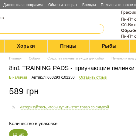
Дисконтная программа
Обмен и возврат
Бренды
Пользовательское 
График
ов
Пн-Пт с
Сб-Вс с
Обрабо
Пн-Пт с
Хорьки
Птицы
Рыбы
Главная
Собаки
Средства гигиены и ухода для собак
Пеленки и подг
8in1 TRAINING PADS - приучающие пеленки 
В наличии
Артикул: 660293 /102250
Оставить отзыв
589 грн
Авторизуйтесь, чтобы купить этот товар со скидкой
%
Количество в упаковке
12 шт.