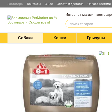
Перейти к основному контенту
Зоотовары
Контакты
О нас
Оплата и доставка
Оплата частями
Блог
Договор оферты
Интернет-магазин зоотовар
Собаки
Кошки
Грызуны