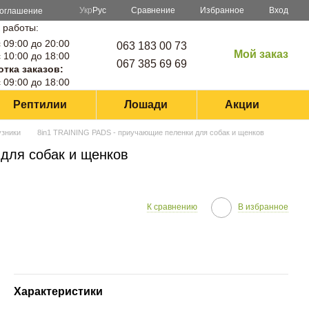
Сравнение
Укр
Рус
Избранное
Вход
соглашение
 работы:
 09:00 до 20:00
063 183 00 73
Мой заказ
 10:00 до 18:00
067 385 69 69
тка заказов:
 09:00 до 18:00
Рептилии
Лошади
Акции
узники
8in1 TRAINING PADS - приучающие пеленки для собак и щенков
для собак и щенков
К сравнению
В избранное
Характеристики