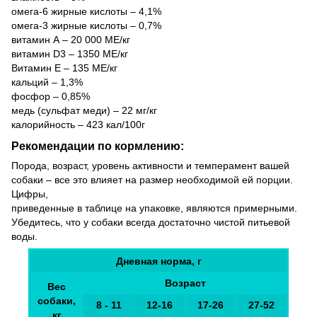
омега-6 жирные кислоты – 4,1%
омега-3 жирные кислоты – 0,7%
витамин А – 20 000 МЕ/кг
витамин D3 – 1350 МЕ/кг
Витамин E – 135 МЕ/кг
кальций – 1,3%
фосфор – 0,85%
медь (сульфат меди) – 22 мг/кг
калорийность – 423 кал/100г
Рекомендации по кормлению:
Порода, возраст, уровень активности и темперамент вашей
собаки – все это влияет на размер необходимой ей порции.
Цифры,
приведенные в таблице на упаковке, являются примерными.
Убедитесь, что у собаки всегда достаточно чистой питьевой
воды.
Дневная норма, г
Возраст
Вес
собаки,
8 - 11
12-16
17-26
27-52
кг