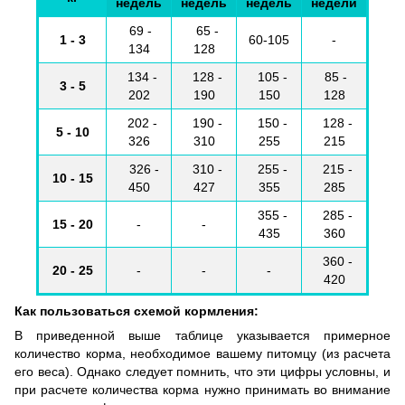
недель
недель
недель
недели
69 -
65 -
1 - 3
60-105
-
134
128
134 -
128 -
105 -
85 -
3 - 5
202
190
150
128
202 -
190 -
150 -
128 -
5 - 10
326
310
255
215
326 -
310 -
255 -
215 -
10 - 15
450
427
355
285
355 -
285 -
15 - 20
-
-
435
360
360 -
20 - 25
-
-
-
420
Как пользоваться схемой кормления:
В приведенной выше таблице указывается примерное
количество корма, необходимое вашему питомцу (из расчета
его веса). Однако следует помнить, что эти цифры условны, и
при расчете количества корма нужно принимать во внимание