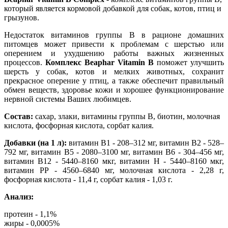
который является кормовой добавкой для собак, котов, птиц и
грызунов.
Недостаток витаминов группы B в рационе домашних
питомцев может привести к проблемам с шерстью или
оперением и ухудшению работы важных жизненных
процессов.
Комплекс Beaphar Vitamin B
поможет улучшить
шерсть у собак, котов и мелких животных, сохранит
прекрасное оперение у птиц, а также обеспечит правильный
обмен веществ, здоровье кожи и хорошее функционирование
нервной системы Ваших любимцев.
Состав:
сахар, злаки, витамины группы В, биотин, молочная
кислота, фосфорная кислота, сорбат калия.
Добавки (на 1 л):
витамин B1 - 208–312 мг, витамин B2 - 528–
792 мг, витамин В5 - 2080–3100 мг, витамин B6 - 304–456 мг,
витамин B12 - 5440–8160 мкг, витамин Н - 5440–8160 мкг,
витамин РР - 4560–6840 мг, молочная кислота - 2,28 г,
фосфорная кислота - 11,4 г, сорбат калия - 1,03 г.
Анализ:
протеин - 1,1%
жиры - 0,0005%