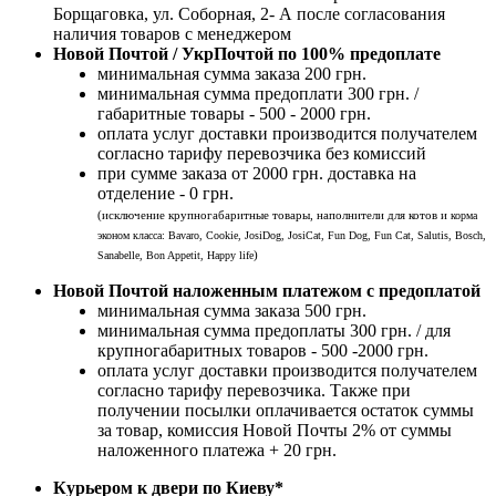
Борщаговка, ул. Соборная, 2- А после согласования
наличия товаров с менеджером
Новой Почтой / УкрПочтой по 100% предоплате
минимальная сумма заказа 200 грн.
минимальная сумма предоплати 300 грн. /
габаритные товары - 500 - 2000 грн.
оплата услуг доставки производится получателем
согласно тарифу перевозчика без комиссий
при сумме заказа от 2000 грн. доставка на
отделение - 0 грн.
(исключение крупногабаритные товары, наполнители для котов и
корма
эконом класса: Bavaro, Cookie, JosiDog, JosiCat, Fun Dog, Fun Cat, Salutis, Bosch,
)
Sanabelle, Bon Appetit, Happy life
Новой Почтой наложенным платежом с предоплатой
минимальная сумма заказа 500 грн.
минимальная сумма предоплаты 300 грн. / для
крупногабаритных товаров - 500 -2000 грн.
оплата услуг доставки производится получателем
согласно тарифу перевозчика. Также при
получении посылки оплачивается остаток суммы
за товар, комиссия Новой Почты 2% от суммы
наложенного платежа + 20 грн.
Курьером к двери по Киеву*