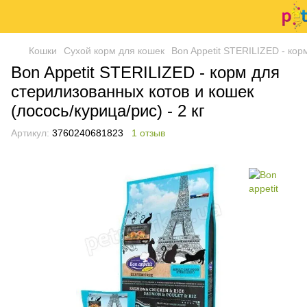
Кошки
Сухой корм для кошек
Bon Appetit STERILIZED - корм
Bon Appetit STERILIZED - корм для
стерилизованных котов и кошек
(лосось/курица/рис) - 2 кг
Артикул:
3760240681823
1 отзыв