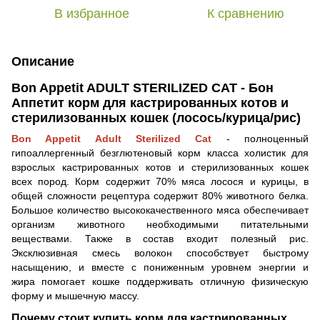
В избранное
К сравнению
Описание
Bon Appetit ADULT STERILIZED CAT - Бон
Аппетит корм для кастрированных котов и
стерилизованных кошек (лосось/курица/рис)
Bon Appetit Adult Sterilized Cat
- полноценный
гипоаллергенный безглютеновый корм класса холистик для
взрослых кастрированных котов и стерилизованных кошек
всех пород. Корм содержит 70% мяса лосося и курицы, в
общей сложности рецептура содержит 80% животного белка.
Большое количество высококачественного мяса обеспечивает
организм животного необходимыми питательными
веществами. Также в состав входит полезный рис.
Эксклюзивная смесь волокон способствует быстрому
насыщению, и вместе с пониженным уровнем энергии и
жира помогает кошке поддерживать отличную физическую
форму и мышечную массу.
Почему стоит купить корм для кастрированных