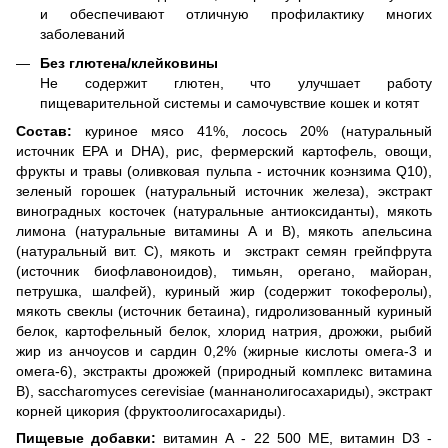
и обеспечивают отличную профилактику многих
заболеваний
Без глютена/клейковины
Не содержит глютен, что улучшает работу
пищеварительной системы и самочувствие кошек и котят
Состав:
куриное мясо 41%, лосось 20% (натуральный
источник EPA и DHA), рис, фермерский картофель, овощи,
фрукты и травы (оливковая пульпа - источник коэнзима Q10),
зеленый горошек (натуральный источник железа), экстракт
виноградных косточек (натуральные антиоксиданты), мякоть
лимона (натуральные витамины А и В), мякоть апельсина
(натуральный вит. С), мякоть и экстракт семян грейпфрута
(источник биофлавоноидов), тимьян, орегано, майоран,
петрушка, шалфей), куриный жир (содержит токоферолы),
мякоть свеклы (источник бетаина), гидролизованный куриный
белок, картофельный белок, хлорид натрия, дрожжи, рыбий
жир из анчоусов и сардин 0,2% (жирные кислоты омега-3 и
омега-6), экстракты дрожжей (природный комплекс витамина
В), saccharomyces cerevisiae (маннанолигосахариды), экстракт
корней цикория (фруктоолигосахариды).
Пищевые добавки:
витамин А - 22 500 МЕ, витамин D3 -