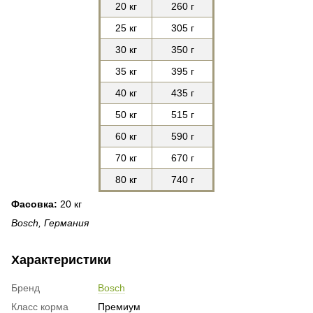
20 кг
260 г
25 кг
305 г
30 кг
350 г
35 кг
395 г
40 кг
435 г
50 кг
515 г
60 кг
590 г
70 кг
670 г
80 кг
740 г
Фасовка:
20 кг
Bosch, Германия
Характеристики
Бренд
Bosch
Класс корма
Премиум