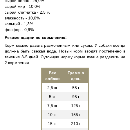
сырой белок - 24,0%
сырой жир - 10,0%
сырая клетчатка - 2,5 %
влажность - 10,0%
кальций - 1,3%
фосфор - 0,9%
Рекомендации по кормлению:
Корм можно давать размоченным или сухим. У собаки всегда
должна быть свежая вода. Новый корм вводят постепенно в
течение 3-5 дней. Суточную норму корма лучше разделить на
2 кормления.
Вес
Грамм в
собаки
день
2,5 кг
55 г
5 кг
95 г
7,5 кг
125 г
10 кг
155 г
15 кг
210 г