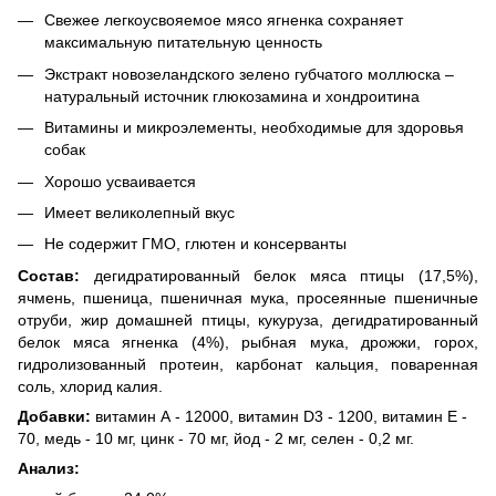
Свежее легкоусвояемое мясо ягненка сохраняет
максимальную питательную ценность
Экстракт новозеландского зелено губчатого моллюска –
натуральный источник глюкозамина и хондроитина
Витамины и микроэлементы, необходимые для здоровья
собак
Хорошо усваивается
Имеет великолепный вкус
Не содержит ГМО, глютен и консерванты
Состав:
дегидратированный белок мяса птицы (17,5%),
ячмень, пшеница, пшеничная мука, просеянные пшеничные
отруби, жир домашней птицы, кукуруза, дегидратированный
белок мяса ягненка (4%), рыбная мука, дрожжи, горох,
гидролизованный протеин, карбонат кальция, поваренная
соль, хлорид калия.
Добавки:
витамин А - 12000, витамин D3 - 1200, витамин E -
70, медь - 10 мг, цинк - 70 мг, йод - 2 мг, селен - 0,2 мг.
Анализ: