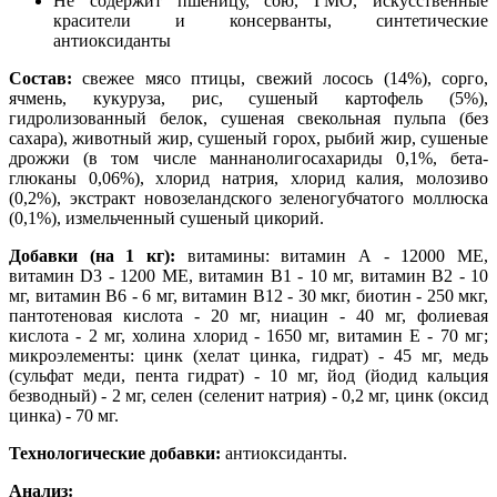
Не содержит пшеницу, сою, ГМО, искусственные
красители и консерванты, синтетические
антиоксиданты
Состав:
свежее мясо птицы, свежий лосось (14%), сорго,
ячмень, кукуруза, рис, сушеный картофель (5%),
гидролизованный белок, сушеная свекольная пульпа (без
сахара), животный жир, сушеный горох, рыбий жир, сушеные
дрожжи (в том числе маннанолигосахариды 0,1%, бета-
глюканы 0,06%), хлорид натрия, хлорид калия, молозиво
(0,2%), экстракт новозеландского зеленогубчатого моллюска
(0,1%), измельченный сушеный цикорий.
Добавки (на 1 кг):
витамины: витамин А - 12000 МЕ,
витамин D3 - 1200 МЕ, витамин В1 - 10 мг, витамин В2 - 10
мг, витамин В6 - 6 мг, витамин В12 - 30 мкг, биотин - 250 мкг,
пантотеновая кислота - 20 мг, ниацин - 40 мг, фолиевая
кислота - 2 мг, холина хлорид - 1650 мг, витамин Е - 70 мг;
микроэлементы: цинк (хелат цинка, гидрат) - 45 мг, медь
(сульфат меди, пента гидрат) - 10 мг, йод (йодид кальция
безводный) - 2 мг, селен (селенит натрия) - 0,2 мг, цинк (оксид
цинка) - 70 мг.
Технологические добавки:
антиоксиданты.
Анализ: