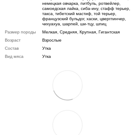
немецкая овчарка, питбуль, ротвейлер,
самоедская лайка, сиба-ину, стафф терьер,
такса, тибетский мастиф, той терьер,
французский бульдог, хаски, цвергпинчер,
чихуахуа, шарпей, ши-тцу, шпиц
Размер породы
Мелкая, Средняя, Крупная, Гигантская
Возраст
Взрослые
Состав
Утка
Вид мяса
Утка