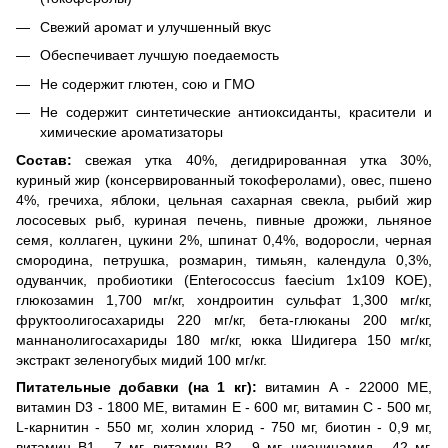
Свежий аромат и улучшенный вкус
Обеспечивает лучшую поедаемость
Не содержит глютен, сою и ГМО
Не содержит синтетические антиоксиданты, красители и
химические ароматизаторы
Состав:
свежая утка 40%, дегидрированная утка 30%,
куриный жир (консервированный токоферолами), овес, пшено
4%, гречиха, яблоки, цельная сахарная свекла, рыбий жир
лососевых рыб, куриная печень, пивные дрожжи, льняное
семя, коллаген, цукини 2%, шпинат 0,4%, водоросли, черная
смородина, петрушка, розмарин, тимьян, календула 0,3%,
одуванчик, пробиотики (Enterococcus faecium 1x109 КОЕ),
глюкозамин 1,700 мг/кг, хондроитин сульфат 1,300 мг/кг,
фруктоолигосахариды 220 мг/кг, бета-глюканы 200 мг/кг,
маннанолигосахариды 180 мг/кг, юкка Шидигера 150 мг/кг,
экстракт зеленогубых мидий 100 мг/кг.
Питательные добавки (на 1 кг):
витамин A - 22000 МЕ,
витамин D3 - 1800 МЕ, витамин E - 600 мг, витамин C - 500 мг,
L-карнитин - 550 мг, холин хлорид - 750 мг, биотин - 0,9 мг,
витамин B1 - 7 мг, витамин B2 - 9 мг, ниацинамид - 42 мг,