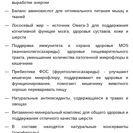
выработке энергии
Баланс аминокислот для оптимального питания мышц и
тканей
Лососевый жир – источник Омега-3 для поддержания
когнитивной функции мозга, здоровья суставов, кожи и
шерсти
Поддержка иммунитета и охрана здоровья MOS
(маннанолигосахариды): здоровье пищеварительного
тракта, уменьшение количества патогенной микрофлоры в
кишечнике
Пребиотики ФОС (фруктоолигосахариды) - улучшают
кишечную микрофлору, поддерживают ее здоровье и
функционирование, помогают кишечнику животного
хорошо переваривать пищу
Натуральные антиоксиданты, содержащиеся в травах и
овощах
Витаминно-минеральный комплекс для общего здоровья и
поддержания отличного качества шерсти
В составе находятся натуральные консерванты
(токоферолы)