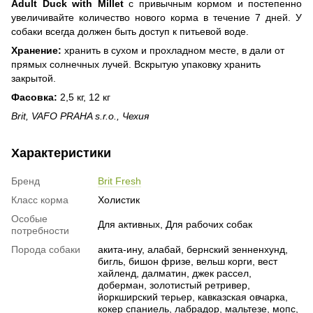
Adult Duck with Millet
с привычным кормом и постепенно
увеличивайте количество нового корма в течение 7 дней. У
собаки всегда должен быть доступ к питьевой воде.
Хранение:
хранить в сухом и прохладном месте, в дали от
прямых солнечных лучей. Вскрытую упаковку хранить
закрытой.
Фасовка:
2,5 кг, 12 кг
Brit, VAFO PRAHA s.r.o., Чехия
Характеристики
Бренд
Brit Fresh
Класс корма
Холистик
Особые
Для активных, Для рабочих собак
потребности
Порода собаки
акита-ину, алабай, бернский зенненхунд,
бигль, бишон фризе, вельш корги, вест
хайленд, далматин, джек рассел,
доберман, золотистый ретривер,
йоркширский терьер, кавказская овчарка,
кокер спаниель, лабрадор, мальтезе, мопс,