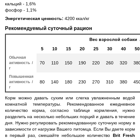
кальций - 1,6%
фосфор - 1,1%
Энергетическая ценность:
4200 ккал/кг
Рекомендуемый суточный рацион
Вес взрослой собаки /
5
10
15
20
25
30
40
50
Обычная
70
110
150
190
220
260
320
38
активность /
г
Повышенная
80
140
180
230
270
310
380
45
активность /
г
Корм можно давать сухим или слегка увлажненным водой
комнатной температуры. Рекомендованное ежедневное
количество корма, согласно таблице кормления, нужно
разделить на несколько небольших порций и давать в течение
дня. Нужно регулировать рекомендованную суточную норму в
зависимости от нагрузки Вашего питомца. Если Вы даете корм
в первый раз, смешайте небольшое количество
Brit Fresh