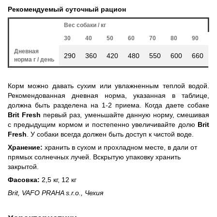
Рекомендуемый суточный рацион
Вес собаки / кг
30
40
50
60
70
80
90
Дневная
290
360
420
480
550
600
660
норма г / день
Корм можно давать сухим или увлажненным теплой водой.
Рекомендованная дневная норма, указанная в таблице,
должна быть разделена на 1-2 приема. Когда даете собаке
Brit Fresh
первый раз, уменьшайте данную норму, смешивая
с предыдущим кормом и постепенно увеличивайте долю
Brit
Fresh
. У собаки всегда должен быть доступ к чистой воде.
Хранение:
хранить в сухом и прохладном месте, в дали от
прямых солнечных лучей. Вскрытую упаковку хранить
закрытой.
Фасовка:
2,5 кг, 12 кг
Brit, VAFO PRAHA s.r.o., Чехия