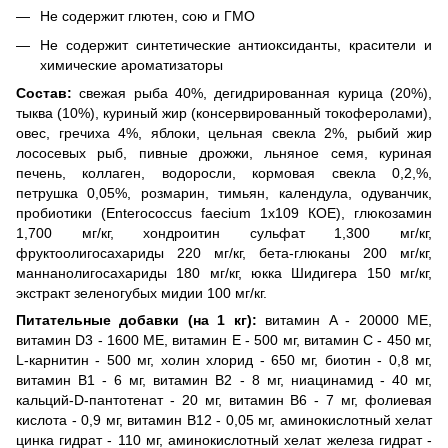
Не содержит глютен, сою и ГМО
Не содержит синтетические антиоксиданты, красители и
химические ароматизаторы
Состав:
свежая рыба 40%, дегидрированная курица (20%),
тыква (10%), куриный жир (консервированный токоферолами),
овес, гречиха 4%, яблоки, цельная свекла 2%, рыбий жир
лососевых рыб, пивные дрожжи, льняное семя, куриная
печень, коллаген, водоросли, кормовая свекла 0,2,%,
петрушка 0,05%, розмарин, тимьян, календула, одуванчик,
пробиотики (Enterococcus faecium 1x109 КОЕ), глюкозамин
1,700 мг/кг, хондроитин сульфат 1,300 мг/кг,
фруктоолигосахариды 220 мг/кг, бета-глюканы 200 мг/кг,
маннанолигосахариды 180 мг/кг, юкка Шидигера 150 мг/кг,
экстракт зеленогубых мидии 100 мг/кг.
Питательные добавки (на 1 кг):
витамин A - 20000 МЕ,
витамин D3 - 1600 МЕ, витамин E - 500 мг, витамин C - 450 мг,
L-карнитин - 500 мг, холин хлорид - 650 мг, биотин - 0,8 мг,
витамин B1 - 6 мг, витамин B2 - 8 мг, ниацинамид - 40 мг,
кальций-D-пантотенат - 20 мг, витамин B6 - 7 мг, фолиевая
кислота - 0,9 мг, витамин B12 - 0,05 мг, аминокислотный хелат
цинка гидрат - 110 мг, аминокислотный хелат железа гидрат -