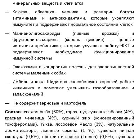
минеральных веществ и клетчатки
Клюква, облепиха, черника и розмарин богаты
витаминами и антиоксидантами, которые укрепляют
иммунитет и поддерживают нормальное состояние клеток
Маннанолигосахариды (пивные дрожжи) и
фруктоолигосахариды (корень цикория) - ценные
источники пребиотиков, которые улучшают работу ЖКТ и
поддерживают необходимое функционирование
иммунной системы
Глюкозамин и хондроитин полезны для здоровья костной
системы маленьких собак
Имбирь и юкка Шидигера способствуют хорошей работе
кишечника и помогают уменьшить газообразование и
запах фекалий
Не содержит зерновые и картофель
Состав:
свежая рыба (60%), горох, нут, сушеные яблоки (4%),
красная чечевица (4%), куриный жир (консервированный
токоферолами), тыква, лососевое масло (3%), натуральные
ароматизаторы, льняные семена (1 %), сушеная яичная
скорлупа (0,5%), протеин из ряски (Lemna) (0,5%), сушеная