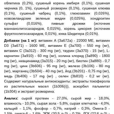
облепиха (0,2%), сушеный корень имбиря (0,1%), сушеная
черника (0, 1%), сушеный розмарин (0,1%), сушеная клюква
(0,1%), сушеный чабрец (0,1%), глюкозамин (0,026%),
новозеландские зеленые мидии (0,025%), хондроитин
сульфат (0,016%), пивные дрожжи (источник
маннанолигосахаридов, 0,015%), корень цикория (источник
фруктоолигосахаридов, 0,01%), юкка Шидигера (0,01%).
Добавки (на 1 кг):
витамин А (3a672a) - 22000 МЕ, витамин
D3 (3a671) - 1600 МЕ, витамин E (3a700) - 550 mg (мг),
витамин C (3a312) - 300 mg (мг), таурин (3a370) - 15 (мг), L-
карнитин (3a910) - 60 mg (мг), холина хлорид (3a890) - 1800
mg (мг), ниацинамид (3a315) - 20 mg (мг), биотин (3a880) - 0,7
mg (мг), цинк (3b606) - 95 mg (мг), железо (3b106) - 80 mg
(мг), марганец (3b504) - 40 mg (мг), йод (3b201) - 0,75 mg (мг),
медь (3b406) - 17 mg (мг) , селен (3b810) - 0,2 мг (мг).
Содержит натуральные антиоксиданты: экстракты токоферола
из растительных масел (1b306(i)), аскорбил пальмитат
(1b304) и экстракт розмарина.
Анализ:
сырой протеин - 27,0%, сырой жир - 18,0%,
влажность - 10,0%, сырая зола - 5,8%, сырая клетчатка - 4,0%,
кальций - 1,1%, фосфор - 0,7%, натрий - 0,3%, Омега-3 -
1,5%, омега-6 - 1,6%, ЭПК (20:5 n-3) - 0,2%, ДГК (22:6 n-3) -