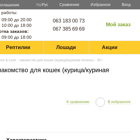
Сравнение
Укр
Рус
Избранное
Вход
соглашение
 работы:
 09:00 до 20:00
063 183 00 73
Мой заказ
 10:00 до 18:00
067 385 69 69
тка заказов:
 09:00 до 18:00
Рептилии
Лошади
Акции
cken & Liver - лакомство для кошек (курица/куриная печень) - 30 г
- лакомство для кошек (курица/куриная
К сравнению
В избранное