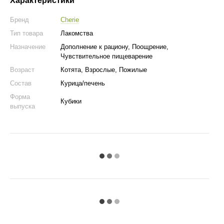
Характеристики
Бренд
Cherie
Тип товара
Лакомства
Назначение
Дополнение к рациону, Поощрение,
Чувствительное пищеварение
Возраст
Котята, Взрослые, Пожилые
Состав
Курица/печень
Форма
Кубики
выпуска