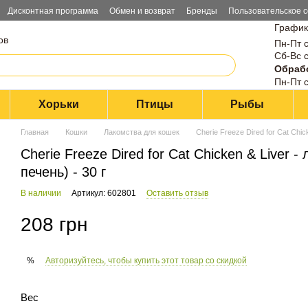
Дисконтная программа
Обмен и возврат
Бренды
Пользовательское 
График
ов
Пн-Пт с
Сб-Вс с
Обрабо
Пн-Пт с
Хорьки
Птицы
Рыбы
Главная
Кошки
Лакомства для кошек
Cherie Freeze Dired for Cat Chi
Cherie Freeze Dired for Cat Chicken & Liver 
печень) - 30 г
В наличии
Артикул: 602801
Оставить отзыв
208 грн
Авторизуйтесь, чтобы купить этот товар со скидкой
%
Вес