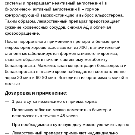
системы и превращает неактивный ангиотензин I в
биологически активный ангиотензин II – гормон,
контролирующий вазоконстрикцию и выброс альдостерона.
Таким образом, лекарственный препарат предотвращает
сужение кровеносных сосудов, снижая АД и облегчая
кровообращение.
После перорального применения препарата беназеприл
гидрохлорид хорошо всасывается из ЖКТ, в значительной
степени метаболизируется ферментативного гидролиза,
главным образом в печени к активному метаболиту
беназеприлата. Максимальная концентрация беназеприла и
беназеприлата в плазме крови наблюдается соответственно
через 30 мин и 60-90 мин. Выводится из организма с мочой и
желчью.
Дозировка и применение:
1 раз в сутки независимо от приема корма
Половинку таблетки можно поместить в блистер и
использовать в течение 48 часов
При необходимости суточную дозу можно увеличить вдвое
Лекарственный препарат применяют индивидуально