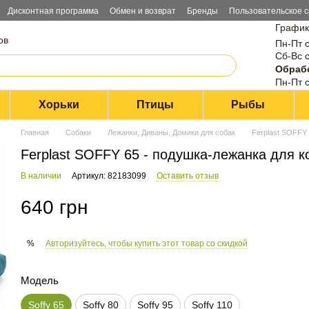
Дисконтная программа
Обмен и возврат
Бренды
Пользовательское 
График
ов
Пн-Пт с
Сб-Вс с
Обрабо
Пн-Пт с
Хорьки
Птицы
Рыбы
Главная
Собаки
Лежанки, Диваны, Домики для собак
Ferplast SOFFY 
Ferplast SOFFY 65 - подушка-лежанка для к
В наличии
Артикул: 82183099
Оставить отзыв
640 грн
Авторизуйтесь, чтобы купить этот товар со скидкой
%
Модель
Soffy 65
Soffy 80
Soffy 95
Soffy 110