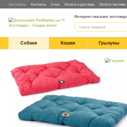
Перейти к основному контенту
Зоотовары
Контакты
О нас
Оплата и доставка
Оплата частями
Блог
Договор оферты
Интернет-магазин зоотовар
Собаки
Кошки
Грызуны