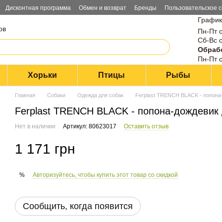
Дисконтная программа
Обмен и возврат
Бренды
Пользовательское 
График
ов
Пн-Пт с
Сб-Вс с
Обрабо
Пн-Пт с
Хорьки
Птицы
Рыбы
Главная
Собаки
Одежда для собак
Ferplast TRENCH BLACK - попона-
Ferplast TRENCH BLACK - попона-дождевик 
Нет в наличии
Артикул: 80623017
Оставить отзыв
1 171 грн
Авторизуйтесь, чтобы купить этот товар со скидкой
%
Сообщить, когда появится