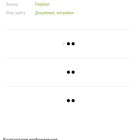
Бренд
Ferplast
Вид одягу
Дощевики, ветровки
Контактная информация