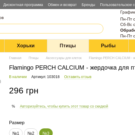
Дисконтная программа
Обмен и возврат
Бренды
Пользовательское 
График
ов
Пн-Пт с
Сб-Вс с
Обрабо
Пн-Пт с
Хорьки
Птицы
Рыбы
Главная
Птицы
Аксессуары для клеток
Flamingo PERCH CALCIUM - ж
Flamingo PERCH CALCIUM - жердочка для п
В наличии
Артикул: 103018
Оставить отзыв
296 грн
Авторизуйтесь, чтобы купить этот товар со скидкой
%
Размер
№1
№2
№3