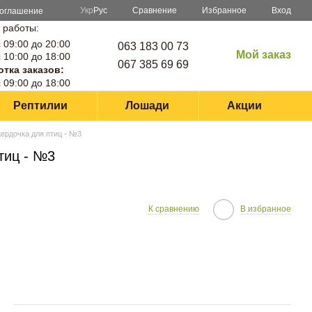
Сравнение
Укр
Рус
Избранное
Вход
соглашение
 работы:
 09:00 до 20:00
063 183 00 73
Мой заказ
 10:00 до 18:00
067 385 69 69
тка заказов:
 09:00 до 18:00
Рептилии
Лошади
Акции
ердочка для птиц - №3
тиц - №3
К сравнению
В избранное