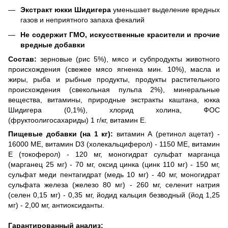
Экстракт юкки Шидигера
уменьшает выделение вредных
газов и неприятного запаха фекалий
Не содержит ГМО, искусственные красители и прочие
вредные добавки
Состав:
зерновые (рис 5%), мясо и субпродукты животного
происхождения (свежее мясо ягненка мин. 10%), масла и
жиры, рыба и рыбные продукты, продукты растительного
происхождения (свекольная пульпа 2%), минеральные
вещества, витамины, природные экстракты каштана, юкка
Шидигера (0,1%), хлорид холина, ФОС
(фруктоолигосахариды) 1 г/кг, витамин Е.
Пищевые добавки (на 1 кг):
витамин А (ретинол ацетат) -
16000 МЕ, витамин D3 (холекальциферол) - 1150 МЕ, витамин
Е (токоферол) - 120 мг, моногидрат сульфат марганца
(марганец 25 мг) - 70 мг, оксид цинка (цинк 110 мг) - 150 мг,
сульфат меди пентагидрат (медь 10 мг) - 40 мг, моногидрат
сульфата железа (железо 80 мг) - 260 мг, селенит натрия
(селен 0,15 мг) - 0,35 мг, йодид кальция безводный (йод 1,25
мг) - 2,00 мг, антиоксиданты.
Гарантированный анализ: