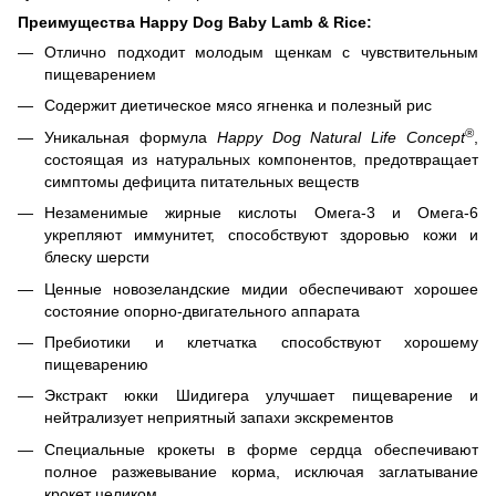
Преимущества Happy Dog Baby
Lamb & Rice:
Отлично подходит молодым щенкам с чувствительным
пищеварением
Содержит диетическое мясо ягненка и полезный рис
®
Уникальная формула
Happy Dog Natural Life Concept
,
состоящая из натуральных компонентов, предотвращает
симптомы дефицита питательных веществ
Незаменимые жирные кислоты Омега-3 и Омега-6
укрепляют иммунитет, способствуют здоровью кожи и
блеску шерсти
Ценные новозеландские мидии обеспечивают хорошее
состояние опорно-двигательного аппарата
Пребиотики и клетчатка способствуют хорошему
пищеварению
Экстракт юкки Шидигера улучшает пищеварение и
нейтрализует неприятный запахи экскрементов
Специальные крокеты в форме сердца обеспечивают
полное разжевывание корма, исключая заглатывание
крокет целиком