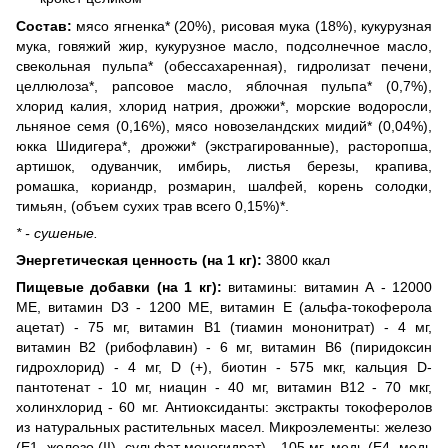
Состав:
мясо ягненка* (20%), рисовая мука (18%), кукурузная
мука, говяжий жир, кукурузное масло, подсолнечное масло,
свекольная пульпа* (обессахаренная), гидролизат печени,
целлюлоза*, рапсовое масло, яблочная пульпа* (0,7%),
хлорид калия, хлорид натрия, дрожжи*, морские водоросли,
льняное семя (0,16%), мясо новозеландских мидий* (0,04%),
юкка Шидигера*, дрожжи* (экстрагированные), расторопша,
артишок, одуванчик, имбирь, листья березы, крапива,
ромашка, кориандр, розмарин, шалфей, корень солодки,
тимьян, (объем сухих трав всего 0,15%)*.
* - сушеные.
Энергетическая ценность (на 1 кг):
3800 ккал
Пищевые добавки (на 1 кг):
витамины: витамин А - 12000
МЕ, витамин D3 - 1200 МЕ, витамин Е (альфа-токоферола
ацетат) - 75 мг, витамин В1 (тиамин мононитрат) - 4 мг,
витамин В2 (рибофлавин) - 6 мг, витамин B6 (пиридоксин
гидрохлорид) - 4 мг, D (+), биотин - 575 мкг, кальция D-
пантотенат - 10 мг, ниацин - 40 мг, витамин B12 - 70 мкг,
холинхлорид - 60 мг. Антиоксиданты: экстракты токоферолов
из натуральных растительных масел. Микроэлементы: железо
(Е1, железо (II), сульфат моногидрат) - 105 мг, медь (Е4, медь