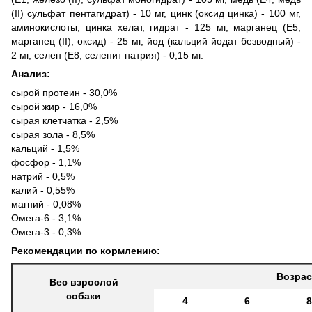
(II) сульфат пентагидрат) - 10 мг, цинк (оксид цинка) - 100 мг,
аминокислоты, цинка хелат, гидрат - 125 мг, марганец (Е5,
марганец (II), оксид) - 25 мг, йод (кальций йодат безводный) -
2 мг, селен (Е8, селенит натрия) - 0,15 мг.
Анализ:
сырой протеин - 30,0%
сырой жир - 16,0%
сырая клетчатка - 2,5%
сырая зола - 8,5%
кальций - 1,5%
фосфор - 1,1%
натрий - 0,5%
калий - 0,55%
магний - 0,08%
Омега-6 - 3,1%
Омега-3 - 0,3%
Рекомендации по кормлению:
Возрас
Вес взрослой
собаки
4
6
8