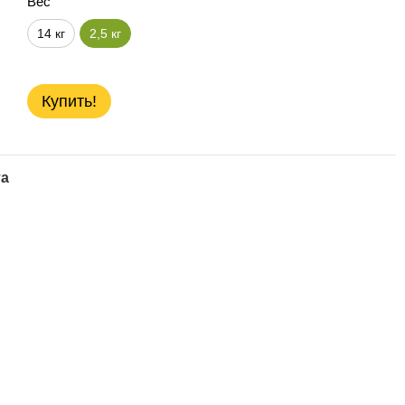
Вес
14 кг
2,5 кг
Купить!
та