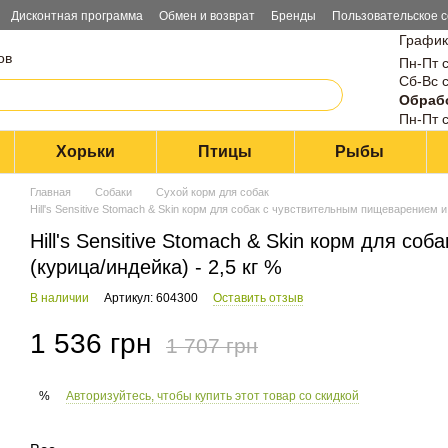
Дисконтная программа
Обмен и возврат
Бренды
Пользовательское 
График
ов
Пн-Пт с
Сб-Вс с
Обрабо
Пн-Пт с
Хорьки
Птицы
Рыбы
Главная
Собаки
Сухой корм для собак
Hill's Sensitive Stomach & Skin корм для собак с чувствительным пищеварением и 
Hill's Sensitive Stomach & Skin корм для с
(курица/индейка) - 2,5 кг %
В наличии
Артикул: 604300
Оставить отзыв
1 536 грн
1 707 грн
Авторизуйтесь, чтобы купить этот товар со скидкой
%