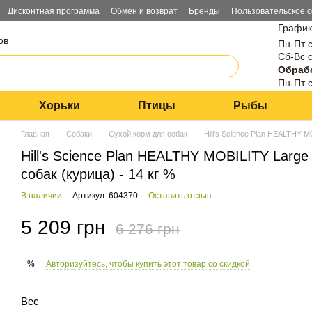
Дисконтная программа
Обмен и возврат
Бренды
Пользовательское 
График
ов
Пн-Пт с
Сб-Вс с
Обрабо
Пн-Пт с
Хорьки
Птицы
Рыбы
Главная
Собаки
Сухой корм для собак
Hill's Science Plan HEALTHY M
Hill's Science Plan HEALTHY MOBILITY Large
собак (курица) - 14 кг %
В наличии
Артикул: 604370
Оставить отзыв
5 209 грн
6 276 грн
Авторизуйтесь, чтобы купить этот товар со скидкой
%
Вес