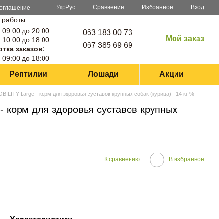
Сравнение
Укр
Рус
Избранное
Вход
соглашение
 работы:
 09:00 до 20:00
063 183 00 73
Мой заказ
 10:00 до 18:00
067 385 69 69
тка заказов:
 09:00 до 18:00
Рептилии
Лошади
Акции
OBILITY Large - корм для здоровья суставов крупных собак (курица) - 14 кг %
 - корм для здоровья суставов крупных
К сравнению
В избранное