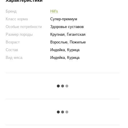
Характеристики
Бренд
Hill's
Класс корма
Супер-премиум
Особые потребности
Здоровье суставов
Размер породы
Крупная, Гигантская
Возраст
Взрослые, Пожилые
Состав
Индейка, Курица
Вид мяса
Индейка, Курица