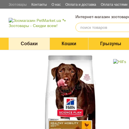
Перейти к основному контенту
Зоотовары
Контакты
О нас
Оплата и доставка
Оплата частями
Блог
Договор оферты
Интернет-магазин зоотовар
Собаки
Кошки
Грызуны