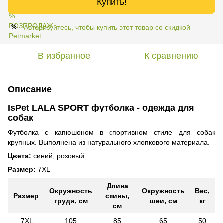
Купить!
Авторизуйтесь, чтобы купить этот товар со скидкой
%
В избранное
К сравнению
Описание
IsPet LALA SPORT футболка - одежда для
собак
Футболка с капюшоном в спортивном стиле для собак
крупных. Выполнена из натурального хлопкового материала.
Цвета:
синий, розовый
Размер:
7XL
Длина
Окружность
Окружность
Вес,
Размер
спины,
груди, см
шеи, см
кг
см
7XL
105
85
65
50