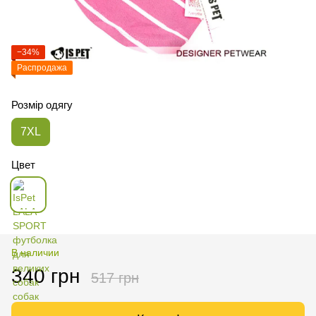
−34%
Распродажа
Розмір одягу
7XL
Цвет
В наличии
340 грн
517 грн