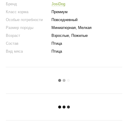
Бренд
JosiDog
Класс корма
Премиум
Особые потребности
Повседневный
Размер породы
Миниатюрная, Мелкая
Возраст
Взрослые, Пожилые
Состав
Птица
Вид мяса
Птица