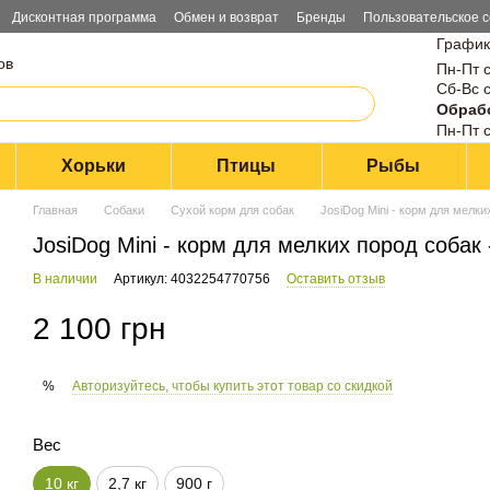
Дисконтная программа
Обмен и возврат
Бренды
Пользовательское 
График
ов
Пн-Пт с
Сб-Вс с
Обрабо
Пн-Пт с
Хорьки
Птицы
Рыбы
Главная
Собаки
Сухой корм для собак
JosiDog Mini - корм для мелких
JosiDog Mini - корм для мелких пород собак -
В наличии
Артикул: 4032254770756
Оставить отзыв
2 100 грн
Авторизуйтесь, чтобы купить этот товар со скидкой
%
Вес
10 кг
2,7 кг
900 г