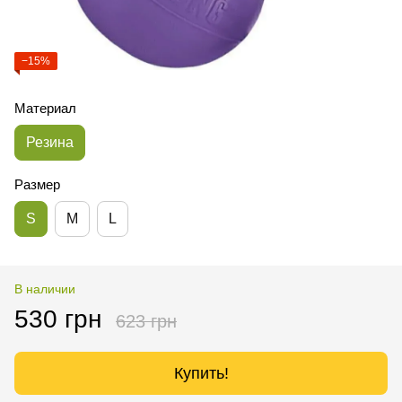
−15%
Материал
Резина
Размер
S
M
L
В наличии
530 грн
623 грн
Купить!