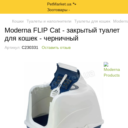
Кошки
Туалеты и наполнители
Туалеты для кошек
Moderna
Moderna FLIP Cat - закрытый туалет
для кошек - черничный
Артикул:
C230331
Оставить отзыв