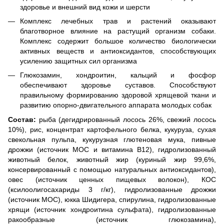
здоровье и внешний вид кожи и шерсти
Комплекс лечебных трав и растений оказывают
благотворное влияние на растущий организм собаки.
Комплекс содержит большое количество биологически
активных веществ и антиоксидантов, способствующих
усилению защитных сил организма
Глюкозамин, хондроитин, кальций и фосфор
обеспечивают здоровье суставов. Способствуют
правильному формированию здоровой хрящевой ткани и
развитию опорно-двигательного аппарата молодых собак
Состав:
рыба (дегидрированный лосось 26%, свежий лосось
10%), рис, концентрат картофельного белка, кукуруза, сухая
свекольная пульпа, кукурузная глютеновая мука, пивные
дрожжи (источник МОС и витамина B12), гидролизованный
животный белок, животный жир (куриный жир 99,6%,
консервированный с помощью натуральных антиоксидантов),
овес (источник ценных пищевых волокон), КОС
(ксилоолигосахариды 3 г/кг), гидролизованные дрожжи
(источник МОС), юкка Шидигера, спирулина, гидролизованные
хрящи (источник хондроитина сульфата), гидролизованные
ракообразные (источник глюкозамина),