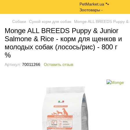
Собаки
Сухой корм для собак
Monge ALL BREEDS Puppy & Ju
Monge ALL BREEDS Puppy & Junior
Salmone & Rice - корм для щенков и
молодых собак (лосось/рис) - 800 г
%
Артикул:
70011266
Оставить отзыв