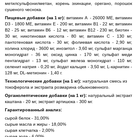
метилсульфонилметан, корень эхинацеи, орегано, порошок
сушеного чеснока.
Пищевые добавки (на 1 кг):
витамин А - 26000 МЕ, витамин
D3 - 1800 МЕ, витамин Е - 200 мг, витамин В1 - 22 мг, витамин
В2 - 25 мг, витамин В6 - 12 мг, витамин В12 - 230 мг, биотин -
30 мг, никотиновая кислота - 80 мг, витамин С - 130 мг,
пантотеновая кислота - 30 мг, фолиевая кислота - 2,90 мг,
холина хлорид - 3600 мг, инозитол - 3,60 мг, сульфат марганца
моногидрат - 36 мг, оксид цинка - 170 мг, сульфат меди
пентагидрат - 13 мг, сульфат железа моногидрат - 110 мг,
селенит натрия - 0,20 мг, йодат кальция - 3,50 мг, L-карнитин -
128 мг, DL-метионин - 1,40 г.
Технологические добавки (на 1 кг):
натуральная смесь из
токоферола и экстракта розмарина обыкновенного.
Органолептические добавки (на 1 кг):
натуральный экстракт
каштана - 20 мг, экстракт артишока - 300 мг.
Гарантированный анализ:
сырой белок - 31,00%
сырые масла и жиры - 18,00%
сырая клетчатка - 2,00%
сырая зола - 6,00%