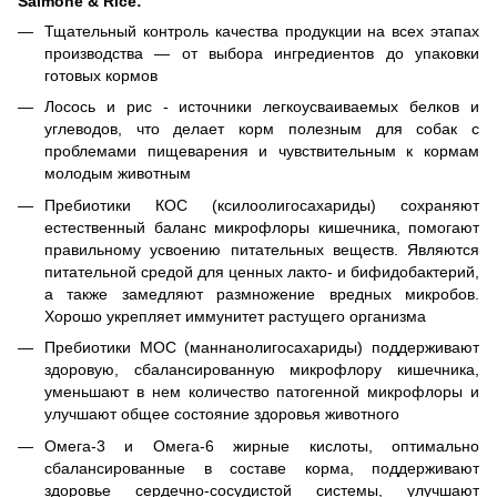
Salmone & Rice:
Тщательный контроль качества продукции на всех этапах
производства — от выбора ингредиентов до упаковки
готовых кормов
Лосось и рис - источники легкоусваиваемых белков и
углеводов, что делает корм полезным для собак с
проблемами пищеварения и чувствительным к кормам
молодым животным
Пребиотики КОС (ксилоолигосахариды) сохраняют
естественный баланс микрофлоры кишечника, помогают
правильному усвоению питательных веществ. Являются
питательной средой для ценных лакто- и бифидобактерий,
а также замедляют размножение вредных микробов.
Хорошо укрепляет иммунитет растущего организма
Пребиотики МОС (маннанолигосахариды) поддерживают
здоровую, сбалансированную микрофлору кишечника,
уменьшают в нем количество патогенной микрофлоры и
улучшают общее состояние здоровья животного
Омега-3 и Омега-6 жирные кислоты, оптимально
сбалансированные в составе корма, поддерживают
здоровье сердечно-сосудистой системы, улучшают