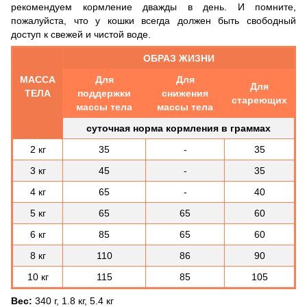
рекомендуем кормление дважды в день. И помните,
пожалуйста, что у кошки всегда должен быть свободный
доступ к свежей и чистой воде.
ОБРАЗ ЖИЗНИ
МАССА
Для
Для
Для
ТЕЛА
поддержки
снижения
стареющих
массы тела
массы тела
суточная норма кормления в граммах
2 кг
35
-
35
3 кг
45
-
35
4 кг
65
-
40
5 кг
65
65
60
6 кг
85
65
60
8 кг
110
86
90
10 кг
115
85
105
Вес:
340 г, 1.8 кг, 5.4 кг