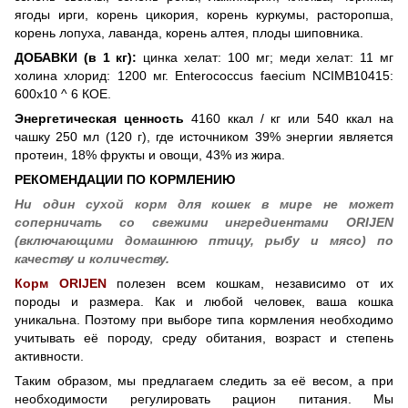
ягоды ирги, корень цикория, корень куркумы, расторопша,
корень лопуха, лаванда, корень алтея, плоды шиповника.
ДОБАВКИ (в 1 кг):
цинка хелат: 100 мг; меди хелат: 11 мг
холина хлорид: 1200 мг. Enterococcus faecium NCIMB10415:
600x10 ^ 6 КОЕ.
Энергетическая ценность
4160 ккал / кг или 540 ккал на
чашку 250 мл (120 г), где источником 39% энергии является
протеин, 18% фрукты и овощи, 43% из жира.
РЕКОМЕНДАЦИИ ПО КОРМЛЕНИЮ
Ни один сухой корм для кошек в мире не может
соперничать со свежими ингредиентами ORIJEN
(включающими домашнюю птицу, рыбу и мясо) по
качеству и количеству.
Корм ORIJEN
полезен всем кошкам, независимо от их
породы и размера. Как и любой человек, ваша кошка
уникальна. Поэтому при выборе типа кормления необходимо
учитывать её породу, среду обитания, возраст и степень
активности.
Таким образом, мы предлагаем следить за её весом, а при
необходимости регулировать рацион питания. Мы