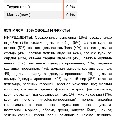
Таурин (min.)
0.2%
Магний(max.)
0.1%
85% МЯСА | 15% ОВОЩИ И ФРУКТЫ
ИНГРЕДИЕНТЫ:
Свежее мясо цыпленка (18%), свежее мясо
индейки (7%), свежие цельные яйца (5%), свежая куриная
печень (5%), свежая цельная камбала (4%), свежая цельная
сельдь (4%), свежая печень индейки (4%), свежее куриное
сердце (4%), свежее сердце индейки (4%), свежие куриные
шейки (4%), цыпленок (дегидратированный, 4%), индейка
(дегидратированная, 4%), цельная макрель (дегидртованная,
4%), цельная сардина (дегидратированная, 4%), цельная
сельдь (дегидратированная, 4%), куриный жир (3%), красная
чечевица, зеленый горошек, зеленая чечевица, нут, желтый
горошек, клетчатка горошка, фасоль пестрая, фасоль белая,
куриные хрящи (дегидратированные, 1%), жир из сельди (1%),
куриная печень (лиофилизированная), печень индейки
(лиофилизированная), тыква, мускатная тыква, цуккини,
пастернак, морковь, яблоки, груши, капуста Кале, шпинат,
зелень свеклы, зелень репы, ламинария, клюква, черника,