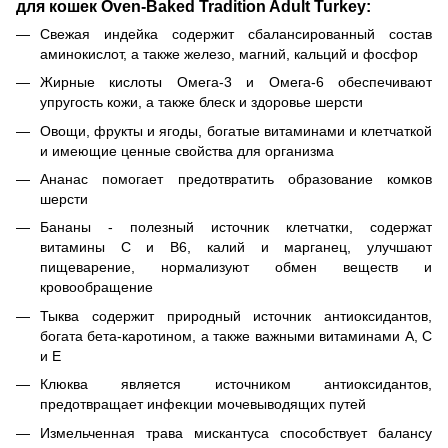
для кошек Oven-Baked Tradition Adult Turkey:
Свежая индейка содержит сбалансированный состав
аминокислот, а также железо, магний, кальций и фосфор
Жирные кислоты Омега-3 и Омега-6 обеспечивают
упругость кожи, а также блеск и здоровье шерсти
Овощи, фрукты и ягоды, богатые витаминами и клетчаткой
и имеющие ценные свойства для организма
Ананас помогает предотвратить образование комков
шерсти
Бананы - полезный источник клетчатки, содержат
витамины С и В6, калий и марганец, улучшают
пищеварение, нормализуют обмен веществ и
кровообращение
Тыква содержит природный источник антиоксидантов,
богата бета-каротином, а также важными витаминами А, С
и Е
Клюква является источником антиоксидантов,
предотвращает инфекции мочевыводящих путей
Измельченная трава мискантуса способствует балансу