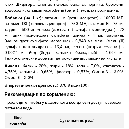
юкки Шидигера, шпинат, яблоки, бананы, черника, брокколи,
водоросли, сладкий картофель (батат), экстракт розмарина.
Добавки (на 1 кг):
витамин А (ретинилацетат) - 10000 МЕ,
витамин D3 (холекальциферол) - 750 МЕ, витамин Е - 75 мг,
таурин - 500 мг, железо (железа (II) сульфат моногидрат) - 72
мг, цинк (моногидрат сульфата цинка) - 4 мг, марганец
(моногидрат сульфата марганца) - 6,848 мг, медь (медь (II)
сульфат пентагидрат) - 13,4 мг, селен (натрия селенит) -
0,0027 мг, йод (йодат кальция, безводный) - 1,664 мг.
Технологические добавки: антиоксиданты, лимонная кислота.
Анализ:
белки - 28%, жиры - 18%, зола - 7,0%, клетчатка -
4,75%, кальций - 0,65%, фосфор - 0,57%, Омега-3 - 3,0%,
Омега-6 - 3,0%.
Энергетическая ценность:
378,8 ккал/100 г
Рекомендации по кормлению:
Проследите, чтобы у вашего кота всегда был доступ к свежей
питьевой воде.
Вес
Суточная норма/г
кошки/кг