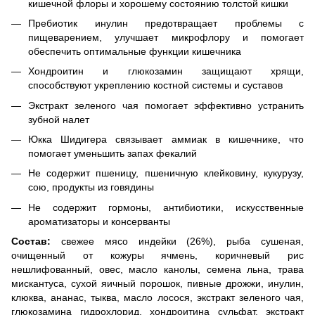
кишечной флоры и хорошему состоянию толстой кишки
Пребиотик инулин предотвращает проблемы с
пищеварением, улучшает микрофлору и помогает
обеспечить оптимальные функции кишечника
Хондроитин и глюкозамин защищают хрящи,
способствуют укреплению костной системы и суставов
Экстракт зеленого чая помогает эффективно устранить
зубной налет
Юкка Шидигера связывает аммиак в кишечнике, что
помогает уменьшить запах фекалий
Не содержит пшеницу, пшеничную клейковину, кукурузу,
сою, продукты из говядины
Не содержит гормоны, антибиотики, искусственные
ароматизаторы и консерванты
Состав:
свежее мясо индейки (26%), рыба сушеная,
очищенный от кожуры ячмень, коричневый рис
нешлифованный, овес, масло канолы, семена льна, трава
мискантуса, сухой яичный порошок, пивные дрожжи, инулин,
клюква, ананас, тыква, масло лосося, экстракт зеленого чая,
глюкозамина гидрохлорид, хондроитина сульфат, экстракт