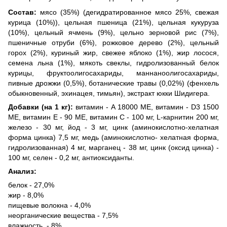
Состав:
мясо (35%) (дегидратированное мясо 25%, свежая
курица (10%)), цельная пшеница (21%), цельная кукуруза
(10%), цельный ячмень (9%), цельно зерновой рис (7%),
пшеничные отруби (6%), рожковое дерево (2%), цельный
горох (2%), куриный жир, свежее яблоко (1%), жир лосося,
семена льна (1%), мякоть свеклы, гидролизованный белок
курицы, фруктоолигосахариды, маннаноолигосахариды,
пивные дрожжи (0,5%), ботанические травы (0,02%) (фенхель
обыкновенный, эхинацея, тимьян), экстракт юкки Шидигера.
Добавки (на 1 кг):
витамин - А 18000 МЕ, витамин - D3 1500
МЕ, витамин Е - 90 МЕ, витамин С - 100 мг, L-карнитин 200 мг,
железо - 30 мг, йод - 3 мг, цинк (аминокислотно-хелатная
форма цинка) 7,5 мг, медь (аминокислотно- хелатная форма,
гидролизованная) 4 мг, марганец - 38 мг, цинк (оксид цинка) -
100 мг, селен - 0,2 мг, антиоксиданты.
Анализ:
белок - 27,0%
жир - 8,0%
пищевые волокна - 4,0%
неорганические вещества - 7,5%
влажность - 8%