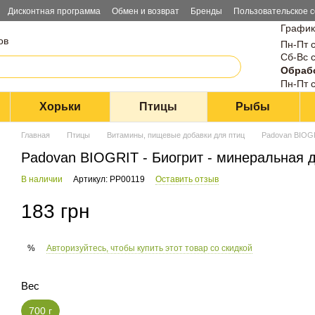
Дисконтная программа
Обмен и возврат
Бренды
Пользовательское 
График
ов
Пн-Пт с
Сб-Вс с
Обрабо
Пн-Пт с
Хорьки
Птицы
Рыбы
Главная
Птицы
Витамины, пищевые добавки для птиц
Padovan BIOGR
Padovan BIOGRIT - Биогрит - минеральная д
В наличии
Артикул: PP00119
Оставить отзыв
183 грн
Авторизуйтесь, чтобы купить этот товар со скидкой
%
Вес
700 г