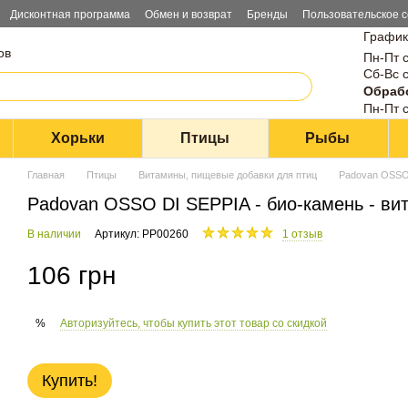
Дисконтная программа
Обмен и возврат
Бренды
Пользовательское 
График
ов
Пн-Пт с
Сб-Вс с
Обрабо
Пн-Пт с
Хорьки
Птицы
Рыбы
Главная
Птицы
Витамины, пищевые добавки для птиц
Padovan OSSO 
Padovan OSSO DI SEPPIA - био-камень - ви
В наличии
Артикул: PP00260
1 отзыв
106 грн
Авторизуйтесь, чтобы купить этот товар со скидкой
%
Купить!