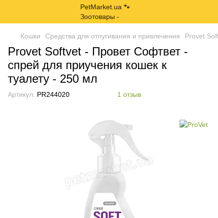
Кошки
Средства для отпугивания и привлечения
Provet Sof
Provet Softvet - Провет Софтвет -
спрей для приучения кошек к
туалету - 250 мл
Артикул:
PR244020
1 отзыв