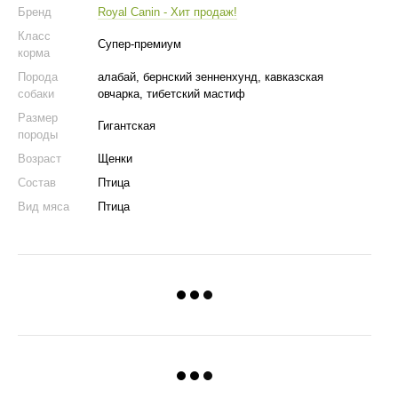
Бренд
Royal Canin - Хит продаж!
Класс
Супер-премиум
корма
Порода
алабай, бернский зенненхунд, кавказская
собаки
овчарка, тибетский мастиф
Размер
Гигантская
породы
Возраст
Щенки
Состав
Птица
Вид мяса
Птица