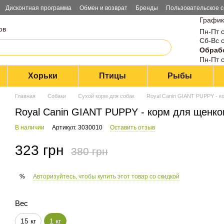
Дисконтная программа
Обмен и возврат
Бренды
Пользовательское 
График
ов
Пн-Пт с
Сб-Вс с
Обрабо
Пн-Пт с
Хорьки
Птицы
Рыбы
Главная
Собаки
Сухой корм для собак
Royal Canin GIANT PUPPY - ко
Royal Canin GIANT PUPPY - корм для щенков 
В наличии
Артикул: 3030010
Оставить отзыв
323 грн
380 грн
Авторизуйтесь, чтобы купить этот товар со скидкой
%
Вес
15 кг
1 кг