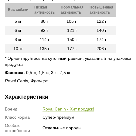
Низкая
Нормальная
Повышенная
Вес собаки
активность
активность
активность
5 кг
80 г
105 г
122 г
6 кг
92 г
121 г
140 г
8 кг
114 г
150 г
174 г
10 кг
135 г
177 г
206 г
* Ориентируйтесь на суточный рацион, указанный на упаковке
продукта
Фасовка:
0,5 кг, 1,5 кг, 3 кг, 7,5 кг
Royal Canin, Франция
Характеристики
Бренд
Royal Canin - Хит продаж!
Класс корма
Супер-премиум
Особые
Отдельные породы
потребности