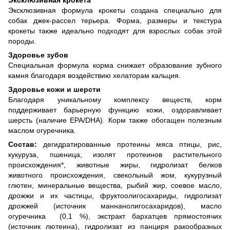
Эксклюзивная крокета
Эксклюзивная формула крокеты создана специально для
собак джек-рассел терьера. Форма, размеры и текстура
крокеты также идеально подходят для взрослых собак этой
породы.
Здоровье зубов
Специальная формула корма снижает образование зубного
камня благодаря воздействию хелаторам кальция.
Здоровье кожи и шерсти
Благодаря уникальному комплексу веществ, корм
поддерживает барьерную функцию кожи, оздоравливает
шерсть (наличие EPA/DHA). Корм также обогащен полезным
маслом огуречника.
Состав:
дегидратированные протеины мяса птицы, рис,
кукуруза, пшеница, изолят протеинов растительного
происхождения*, животные жиры, гидролизат белков
животного происхождения, свекольный жом, кукурузный
глютен, минеральные вещества, рыбий жир, соевое масло,
дрожжи и их частицы, фруктоолигосахариды, гидролизат
дрожжей (источник маннанолигосахаридов), масло
огуречника (0,1 %), экстракт бархатцев прямостоячих
(источник лютеина), гидролизат из панциря ракообразных