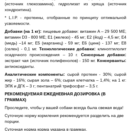
(источник глюкозамина), гидролизат из хряща (источник
хондроитина).
* L.I.P. - протеины, отобранные по принципу оптимальной
усвояемости.
Добавки (на 1 кг):
пищевые добавки: витамин A – 29 500 ME;
витамин D3 - 800 ME; Е1 (железо) - 45 мг; Е2 (йод) – 4,5 мг; Е4
(медь) –14 мг; Е5 (марганец) - 59 мг; Е6 (цинк) - 137 мг; Е8
(селен) - 0,1 мг.
Технологические добавки:
клиноптилолит
осадочного происхождения – 10 г.
Сенсорные добавки:
экстракт чая (источник полифенолов) - 150 мг.
Консерванты:
антиоксиданты.
Аналитические компоненты:
сырой протеин - 30%; сырой
жир - 16%; сырая зола – 6%; сырая клетчатка – 1,4%; на 1 кг:
ЭПК и ДГК – 3 г; пентанатрий трифосфат – 3,5 г.
РЕКОМЕНДУЕМАЯ ЕЖЕДНЕВНАЯ ДОЗИРОВКА (В
ГРАММАХ)
Проследите, чтобы у вашей собаки всегда была свежая вода!
Суточную норму кормления рекомендуется разделить на две
порции.
Суточная норма корма указана в граммах.