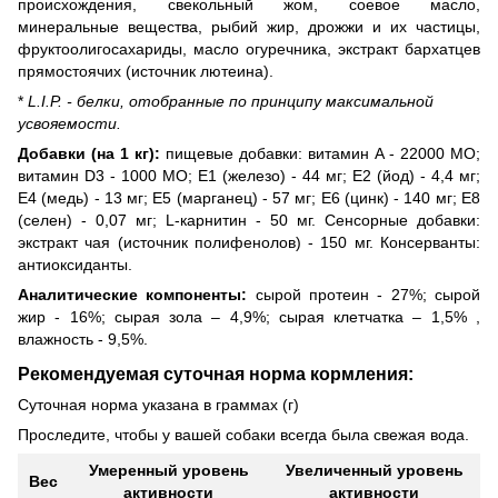
происхождения, свекольный жом, соевое масло,
минеральные вещества, рыбий жир, дрожжи и их частицы,
фруктоолигосахариды, масло огуречника, экстракт бархатцев
прямостоячих (источник лютеина).
*
L.I.P. - белки, отобранные по принципу максимальной
усвояемости.
Добавки (на 1 кг):
пищевые добавки: витамин A - 22000 MO;
витамин D3 - 1000 MO; E1 (железо) - 44 мг; E2 (йод) - 4,4 мг;
E4 (медь) - 13 мг; E5 (марганец) - 57 мг; E6 (цинк) - 140 мг; E8
(селен) - 0,07 мг; L-карнитин - 50 мг. Сенсорные добавки:
экстракт чая (источник полифенолов) - 150 мг. Консерванты:
антиоксиданты.
Аналитические компоненты:
сырой протеин - 27%; сырой
жир - 16%; сырая зола – 4,9%; сырая клетчатка – 1,5% ,
влажность - 9,5%.
Рекомендуемая суточная норма кормления:
Суточная норма указана в граммах (г)
Проследите, чтобы у вашей собаки всегда была свежая вода.
Умеренный уровень
Увеличенный уровень
Вес
активности
активности