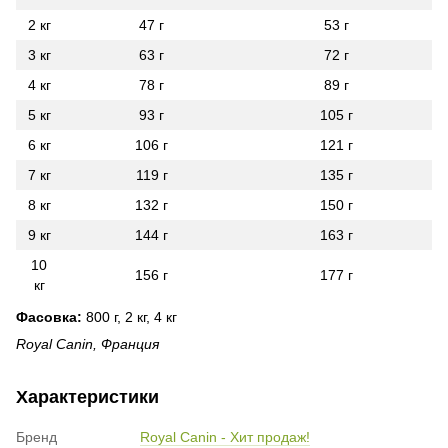
2 кг
47 г
53 г
3 кг
63 г
72 г
4 кг
78 г
89 г
5 кг
93 г
105 г
6 кг
106 г
121 г
7 кг
119 г
135 г
8 кг
132 г
150 г
9 кг
144 г
163 г
10
156 г
177 г
кг
Фасовка:
800 г, 2 кг, 4 кг
Royal Canin, Франция
Характеристики
Бренд
Royal Canin - Хит продаж!