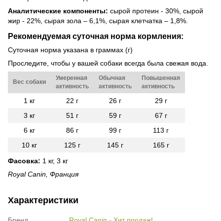
Аналитические компоненты:
сырой протеин - 30%, сырой
жир - 22%, сырая зола – 6,1%, сырая клетчатка – 1,8%.
Рекомендуемая суточная норма кормления:
Суточная норма указана в граммах (г)
Проследите, чтобы у вашей собаки всегда была свежая вода.
Умеренная
Обычная
Повышенная
Вес собаки
активность
активность
активность
1 кг
22 г
26 г
29 г
3 кг
51 г
59 г
67 г
6 кг
86 г
99 г
113 г
10 кг
125 г
145 г
165 г
Фасовка:
1 кг, 3 кг
Royal Canin, Франция
Характеристики
Бренд
Royal Canin - Хит продаж!