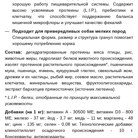
хорошую работу пищеварительной системы.
Содержит
высоко усвояемые протеины (L.I.P.), пребиотики и
клетчатку, что способствует поддержанию баланса
кишечной микрофлоры и улучшает качество фекалий
Подходит для привередливых собак мелких пород
Специальная форма, размер и структура гранул помогает
хорошему потреблению корма
Состав:
дегидратированные протеины мяса птицы, рис,
животные жиры, гидролизат белков животного происхождения,
изолят протеинов растительного происхождения*, пшеничная
мука, пшеница, ячмень, кукурузный глютен, свекольный жом,
дрожжи и их частицы, рыбий жир, соевое масло, растительная
клетчатка, минеральные вещества, фруктоолигосахариды,
экстракт бархатцев прямостоячих (источник лютеина).
*
L.I.P. - белки, отобранные по принципу максимальной
усвояемости.
Добавки (на 1 кг):
витамин А - 30500 ME; витамин D3 - 800
ME; железо - 37 мг; йод - 3,7 мг; медь – 11 мг, марганец - 48
мг; цинк - 135 мг; селен - 0,08 мг. Технологические добавки:
клиноптилолит осадочного происхождения - 10 г.
Консерванты: антиоксиданты.