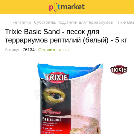
Рептилии
Субстраты, подстилки для террариумов
Trixie Ba
Trixie Basic Sand - песок для
террариумов рептилий (белый) - 5 кг
Артикул:
76134
Оставить отзыв