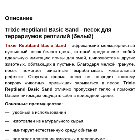
Описание
Trixie Reptiland Basic Sand - песок для
террариумов рептилий (белый)
Trixie Reptiland Basic Sand
- африканский мелкозернистый
пустынный песок белого цвета, который представляет собой
идеальную имитацию почвы для змей, шипохвостов и других
животных, обитающих в пустыне. Благодаря мелкой грануле,
песок помогает животным вырабатывать копательный
рефлекс. Округлая форма песка не повредит кожному
покрову животных, привыкших зарываться в песок.
Trixie
Reptiland Basic Sand
отлично пропускает тепло и поможет
Вашим питомцам ощущать себя в природной среде.
Основные преимущества:
удобный в использовании
изготовлен из натурального сырья
имитирует естественную среду обитания
помогает адаптации животных в террариуме