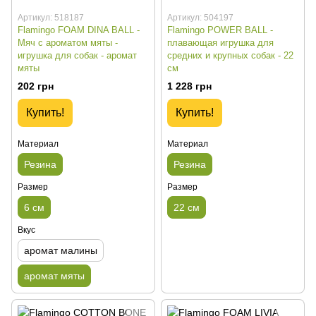
Артикул: 518187
Артикул: 504197
Flamingo FOAM DINA BALL -
Flamingo POWER BALL -
Мяч с ароматом мяты -
плавающая игрушка для
игрушка для собак - аромат
средних и крупных собак - 22
мяты
см
202 грн
1 228 грн
Купить!
Купить!
Материал
Материал
Резина
Резина
Размер
Размер
6 см
22 см
Вкус
аромат малины
аромат мяты