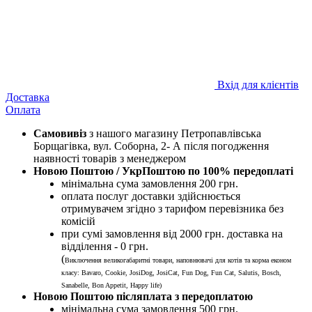
Вхід для клієнтів
Доставка
Оплата
Самовивіз
з нашого магазину Петропавлівська
Борщагівка, вул. Соборна, 2- А після погодження
наявності товарів з менеджером
Новою Поштою / УкрПоштою по 100% передоплаті
мінімальна сума замовлення 200 грн.
оплата послуг доставки здійснюється
отримувачем згідно з тарифом перевізника без
комісій
при сумі замовлення від 2000 грн. доставка на
відділення - 0 грн.
(
Виключення великогабаритні товари, наповнювачі для котів та корма економ
класу: Bavaro, Cookie, JosiDog, JosiCat, Fun Dog, Fun Cat, Salutis, Bosch,
Sanabelle, Bon Appetit, Happy life
)
Новою Поштою післяплата з передоплатою
мінімальна сума замовлення 500 грн.