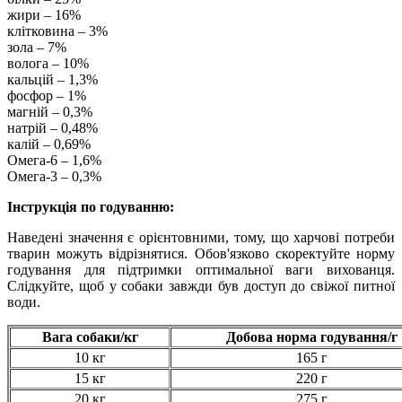
жири – 16%
клітковина – 3%
зола – 7%
волога – 10%
кальцій – 1,3%
фосфор – 1%
магній – 0,3%
натрій – 0,48%
калій – 0,69%
Омега-6 – 1,6%
Омега-3 – 0,3%
Інструкція по годуванню:
Наведені значення є орієнтовними, тому, що харчові потреби
тварин можуть відрізнятися. Обов'язково скоректуйте норму
годування для підтримки оптимальної ваги вихованця.
Слідкуйте, щоб у собаки завжди був доступ до свіжої питної
води.
Вага собаки/кг
Добова норма годування/г
10 кг
165 г
15 кг
220 г
20 кг
275 г