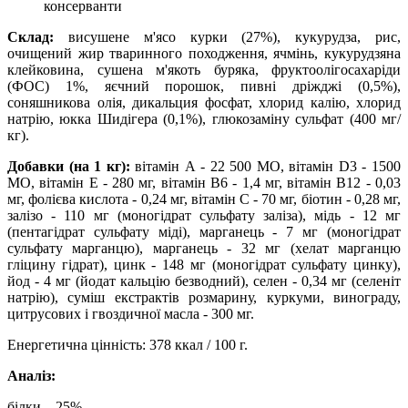
консерванти
Склад:
висушене м'ясо курки (27%), кукурудза, рис,
очищений жир тваринного походження, ячмінь, кукурудзяна
клейковина, сушена м'якоть буряка, фруктоолігосахаріди
(ФОС) 1%, яєчний порошок, пивні дріжджі (0,5%),
соняшникова олія, дикальция фосфат, хлорид калію, хлорид
натрію, юкка Шидігера (0,1%), глюкозаміну сульфат (400 мг/
кг).
Добавки (на 1 кг):
вітамін А - 22 500 МО, вітамін D3 - 1500
МО, вітамін Е - 280 мг, вітамін B6 - 1,4 мг, вітамін В12 - 0,03
мг, фолієва кислота - 0,24 мг, вітамін С - 70 мг, біотин - 0,28 мг,
залізо - 110 мг (моногідрат сульфату заліза), мідь - 12 мг
(пентагідрат сульфату міді), марганець - 7 мг (моногідрат
сульфату марганцю), марганець - 32 мг (хелат марганцю
гліцину гідрат), цинк - 148 мг (моногідрат сульфату цинку),
йод - 4 мг (йодат кальцію безводний), селен - 0,34 мг (селеніт
натрію), суміш екстрактів розмарину, куркуми, винограду,
цитрусових і гвоздичної масла - 300 мг.
Енергетична цінність: 378 ккал / 100 г.
Аналіз:
білки – 25%