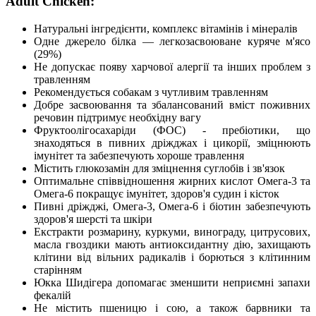
Adult Chicken:
Натуральні інгредієнти, комплекс вітамінів і мінералів
Одне джерело білка — легкозасвоюване куряче м'ясо
(29%)
Не допускає появу харчової алергії та інших проблем з
травленням
Рекомендується собакам з чутливим травленням
Добре засвоювання та збалансований вміст поживних
речовин підтримує необхідну вагу
Фруктоолігосахаріди (ФОС) - пребіотики, що
знаходяться в пивних дріжджах і цикорії, зміцнюють
імунітет та забезпечують хороше травлення
Містить глюкозамін для зміцнення суглобів і зв'язок
Оптимальне співвідношення жирних кислот Омега-3 та
Омега-6 покращує імунітет, здоров'я судин і кісток
Пивні дріжджі, Омега-3, Омега-6 і біотин забезпечують
здоров'я шерсті та шкіри
Екстракти розмарину, куркуми, винограду, цитрусових,
масла гвоздики мають антиоксидантну дію, захищають
клітини від вільних радикалів і борються з клітинним
старінням
Юкка Шидігера допомагає зменшити неприємні запахи
фекалій
Не містить пшеницю і сою, а також барвники та