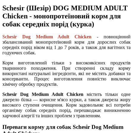
Schesir (Шезір) DOG MEDIUM ADULT
Chicken - монопротеїновий корм для
собак середніх порід (курка)
Schesir Dog Medium Adult Chicken
- повноцінний
збалансований монопротеїновий корм для дорослих собак
середніх порід віком від 1 до 7 років, а також для вагітних та
годуючих собак.
Корм виготовлений тільки з високоякісних продуктів
тваринного походження. При створенні складу корму
використані натуральні інгредієнти, які не містять добавки та
консерванти. Процес виготовлення повністю виключає
хімічну обробку продуктів.
Schesir Dog Medium Adult Chicken
містить тільки одне
джерело білка — корисне м'ясо курки, а також джерела жиру
високого ступеня очищення. Корм задовольняє всі потреби
організму собак середніх порід, перешкоджає виникненню
харчової алергії та інших проблем з травленням.
Переваги корму для собак Schesir Dog Medium