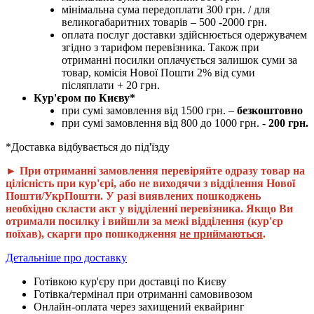
мінімальна сума передоплати 300 грн. / для
великогабаритних товарів – 500 -2000 грн.
оплата послуг доставки здійснюється одержувачем
згідно з тарифом перевізника. Також при
отриманні посилки оплачується залишок суми за
товар, комісія Нової Пошти 2% від суми
післяплати + 20 грн.
Кур'єром по Києву*
при сумі замовлення від 1500 грн. –
безкоштовно
при сумі замовлення від 800 до 1000 грн. -
200 грн.
*Доставка відбувається до під'їзду
► При отриманні замовлення перевіряйте одразу товар на
цілісність при кур'єрі, або не виходячи з відділення Нової
Пошти/УкрПошти. У разі виявлених пошкоджень
необхідно скласти акт у відділенні перевізника. Якщо Ви
отримали посилку і вийшли за межі відділення (кур'єр
поїхав), скарги про пошкодження
не приймаються
.
Детальніше про доставку
Готівкою кур'єру при доставці по Києву
Готівка/термінал при отриманні самовивозом
Онлайн-оплата через захищений еквайринг