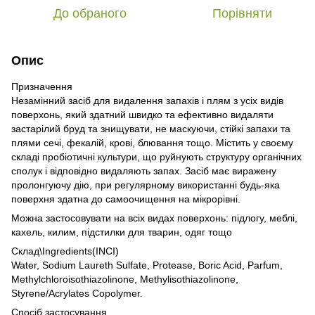
До обраного
Порівняти
Опис
Призначення
Незамінний засіб для видалення запахів і плям з усіх видів
поверхонь, який здатний швидко та ефективно видаляти
застарілий бруд та знищувати, не маскуючи, стійкі запахи та
плями сечі, фекалій, крові, блювання тощо. Містить у своєму
складі пробіотичні культури, що руйнують структуру органічних
сполук і відповідно видаляють запах. Засіб має виражену
пролонгуючу дію, при регулярному використанні будь-яка
поверхня здатна до самоочищення на мікрорівні.
Можна застосовувати на всіх видах поверхонь: підлогу, меблі,
кахель, килим, підстилки для тварин, одяг тощо
Склад\Ingredients(INCI)
Water, Sodium Laureth Sulfate, Protease, Boric Acid, Рarfum,
Methylchloroisothiazolinone, Methylisothiazolinone,
Styrene/Acrylates Copolymer.
Спосіб застосування