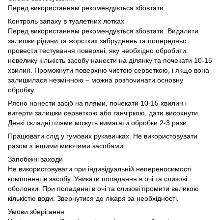
Перед використанням рекомендується збовтати.
Контроль запаху в туалетних лотках
Перед використанням рекомендується збовтати. Видалити
залишки рідини та жорстких забруднень та попередньо
провести тестування поверхні, яку необхідно обробити:
невелику кількість засобу нанести на ділянку та почекати 10-15
хвилин. Промокнути поверхню чистою серветкою, і якщо вона
залишилася незмінною – можна розпочинати основну
обробку.
Рясно нанести засіб на плями, почекати 10-15 хвилин і
витерти залишки серветкою або ганчіркою, дати висохнути.
Деякі складні плями можуть вимагати обробки 2-3 рази.
Працювати слід у гумових рукавичках. Не використовувати
разом з іншими миючими засобами.
Запобіжні заходи
Не використовувати при індивідуальній непереносимості
компонентів засобу. Уникати попадання в очі та слизові
оболонки. При попаданні в очі та слизові промити великою
кількістю води. Звернутися до лікаря за необхідності.
Умови зберігання