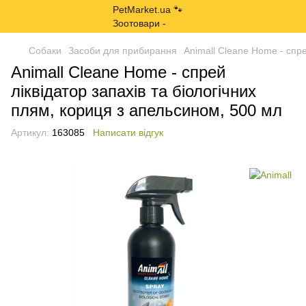
Собаки
Засоби для прибирання
Animall Cleane Home - cпре
Animall Cleane Home - cпрей
ліквідатор запахів та біологічних
плям, кориця з апельсином, 500 мл
Артикул:
163085
Написати відгук