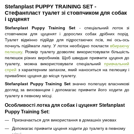
Stefanplast PUPPY TRAINING SET -
Стефанпласт туалет зі стовпчиком для собак
і цуценят
Stefanplast Puppy Training Set
- спеціальний лоток зі
стовпчиком для цуценят і дорослих собак дрібних порід.
Туалет відмінно підійде для підростаючих псів, які ось-ось
почнуть підіймати лапу. У лоток необхідно покласти
вбираючу
пелюшку
. Розмір туалету дозволяє використовувати більшість
пелюшок різних виробників. Щоб швидше привчити цуценя до
туалету, можна використовувати спеціальний
привчальний
спрей
з характерним запахом, який наноситься на пелюшку і
приваблює цуценя до місця туалету.
Stefanplast Puppy Training Set
значно полегшує власникові
догляд за вихованцем і допомагає привчити його ходити до
туалету в певному місці.
Особливості лотка для собак і цуценят Stefanplast
Puppy Training Set:
Призначається для використання в домашніх умовах
Допомагає привчити цуценя ходити до туалету в певному