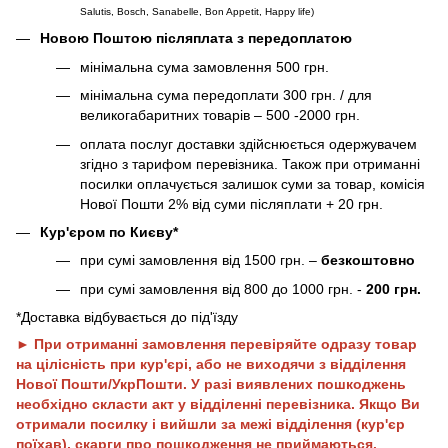
Salutis, Bosch, Sanabelle, Bon Appetit, Happy life
)
Новою Поштою післяплата з передоплатою
мінімальна сума замовлення 500 грн.
мінімальна сума передоплати 300 грн. / для
великогабаритних товарів – 500 -2000 грн.
оплата послуг доставки здійснюється одержувачем
згідно з тарифом перевізника. Також при отриманні
посилки оплачується залишок суми за товар, комісія
Нової Пошти 2% від суми післяплати + 20 грн.
Кур'єром по Києву*
при сумі замовлення від 1500 грн. –
безкоштовно
при сумі замовлення від 800 до 1000 грн. -
200 грн.
*Доставка відбувається до під'їзду
► При отриманні замовлення перевіряйте одразу товар
на цілісність при кур'єрі, або не виходячи з відділення
Нової Пошти/УкрПошти. У разі виявлених пошкоджень
необхідно скласти акт у відділенні перевізника. Якщо Ви
отримали посилку і вийшли за межі відділення (кур'єр
поїхав), скарги про пошкодження
не приймаються
.