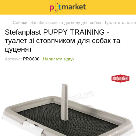
Собаки
Засоби гігієни та догляду для собак
Туалети та пак
Stefanplast PUPPY TRAINING -
туалет зі стовпчиком для собак та
цуценят
Артикул:
PRO600
Написати відгук