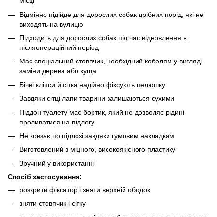
місці
Відмінно підійде для дорослих собак дрібних порід, які не
виходять на вулицю
Підходить для дорослих собак під час відновлення в
післяопераційний період
Має спеціальний стовпчик, необхідний кобелям у вигляді
заміни дерева або куща
Бічні кліпси й сітка надійно фіксують пелюшку
Завдяки сітці лапи тварини залишаються сухими
Піддон туалету має бортик, який не дозволяє рідині
проливатися на підлогу
Не ковзає по підлозі завдяки гумовим накладкам
Виготовлений з міцного, високоякісного пластику
Зручний у використанні
Спосіб застосування:
розкрити фіксатор і зняти верхній ободок
зняти стовпчик і сітку