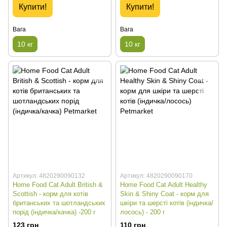
Купити!
Купити!
Вага
Вага
10 кг
10 кг
Артикул: 4820290090132
Артикул: 4820290090170
Home Food Cat Adult British &
Home Food Cat Adult Healthy
Scottish - корм для котів
Skin & Shiny Coat - корм для
британських та шотландських
шкіри та шерсті котів (індичка/
порід (індичка/качка) -200 г
лосось) - 200 г
123 грн
110 грн