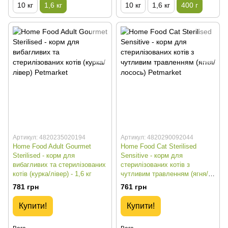
10 кг
1,6 кг
10 кг
1,6 кг
400 г
Артикул: 4820235020194
Артикул: 4820290092044
Home Food Adult Gourmet
Home Food Cat Sterilised
Sterilised - корм для
Sensitive - корм для
вибагливих та стерилізованих
стерилізованих котів з
котів (курка/лівер) - 1,6 кг
чутливим травленням (ягня/
лосось) - 1,6 кг
781 грн
761 грн
Купити!
Купити!