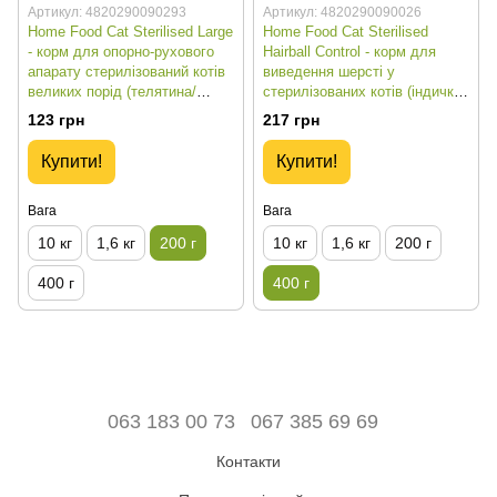
Артикул: 4820290090293
Артикул: 4820290090026
Home Food Cat Sterilised Large
Home Food Cat Sterilised
- корм для опорно-рухового
Hairball Control - корм для
апарату стерилізований котів
виведення шерсті у
великих порід (телятина/
стерилізованих котів (індичка/
лосось/в’ялені томати) - 200 г
курка/ягоди) - 400 г
123 грн
217 грн
Купити!
Купити!
Вага
Вага
10 кг
1,6 кг
200 г
10 кг
1,6 кг
200 г
400 г
400 г
063 183 00 73
067 385 69 69
Контакти