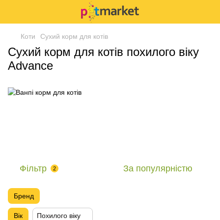
Коти
Сухий корм для котів
Сухий корм для котів похилого віку
Advance
Фільтр
За популярністю
2
Бренд
Вік
Похилого віку