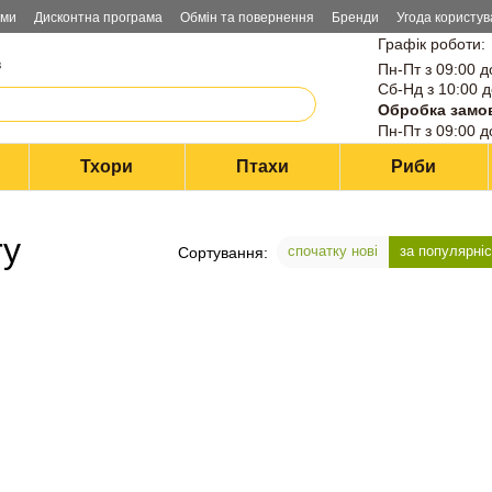
ами
Дисконтна програма
Обмін та повернення
Бренди
Угода користув
Графік роботи:
в
Пн-Пт з 09:00 д
Сб-Нд з 10:00 д
Обробка замо
Пн-Пт з 09:00 д
Тхори
Птахи
Риби
ry
спочатку нові
за популярні
Сортування: