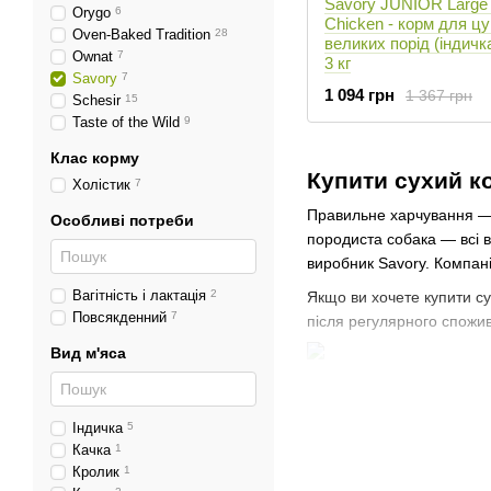
Savory JUNIOR Large 
Orygo
6
Chicken - корм для ц
Oven-Baked Tradition
28
великих порід (індичка
Ownat
7
3 кг
Savory
7
1 094 грн
1 367 грн
Schesir
15
Taste of the Wild
9
Клас корму
Купити сухий ко
Холістик
7
Правильне харчування — 
Особливі потреби
породиста собака — всі в
виробник Savory. Компані
Вагітність і лактація
2
Якщо ви хочете купити с
Повсякденний
7
після регулярного спожив
Вид м'яса
Собаки належать до родин
Виробники продуктів для
Індичка
5
Качка
1
В нашому магазині ви мо
Кролик
1
Корм Savory для цуце