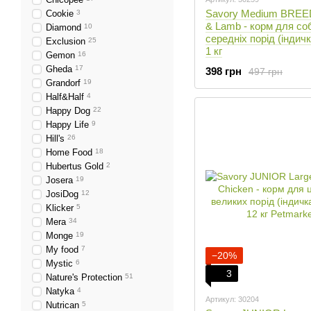
Savory Medium BREE
Cookie
3
& Lamb - корм для со
Diamond
10
середніх порід (індичк
Exclusion
25
1 кг
Gemon
16
Gheda
17
398 грн
497 грн
Grandorf
19
Half&Half
4
Happy Dog
22
Happy Life
9
Hill's
26
Home Food
18
Hubertus Gold
2
Josera
19
JosiDog
12
Klicker
5
Mera
34
Monge
19
My food
7
−20%
Mystic
6
3
Nature's Protection
51
Natyka
4
Артикул: 30204
Nutrican
5