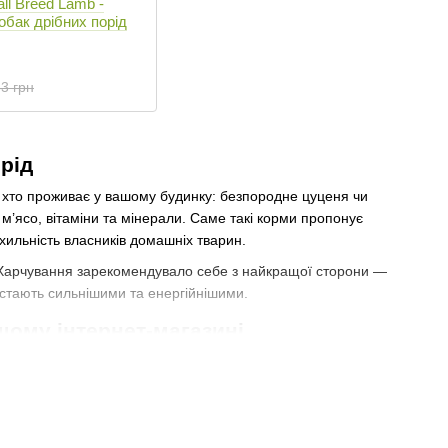
ll Breed Lamb -
обак дрібних порід
3 грн
рід
 хто проживає у вашому будинку: безпородне цуценя чи
’ясо, вітаміни та мінерали. Саме такі корми пропонує
хильність власників домашніх тварин.
 Харчування зарекомендувало себе з найкращої сторони —
 стають сильнішими та енергійнішими.
шому інтернет-магазині
і й інші інгредієнти, але набагато в менших обсягах.
ся під час розроблення рецептур.
озвивалися, їм потрібне збалансоване харчування. У