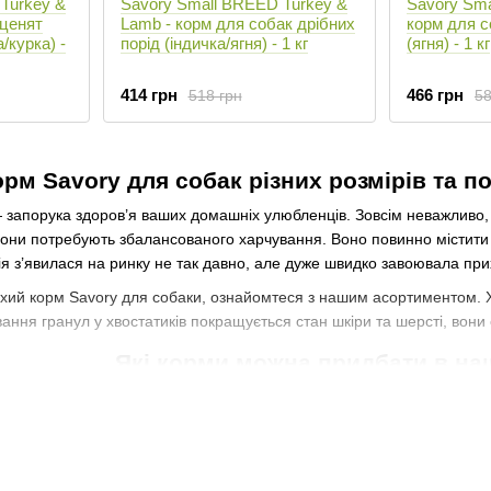
Turkey &
Savory Small BREED Turkey &
Savory Sma
уценят
Lamb - корм для собак дрібних
корм для с
/курка) -
порід (індичка/ягня) - 1 кг
(ягня) - 1 кг
414 грн
466 грн
518 грн
58
рм Savory для собак різних розмірів та по
запорука здоров’я ваших домашніх улюбленців. Зовсім неважливо,
они потребують збалансованого харчування. Воно повинно містити м
я з’явилася на ринку не так давно, але дуже швидко завоювала при
ухий корм Savory для собаки, ознайомтеся з нашим асортиментом.
ання гранул у хвостатиків покращується стан шкіри та шерсті, вони
Які корми можна придбати в на
и хижаків, тому їх основний раціон — м’ясо. Також, звісно, необхідн
 домашніх улюбленців це все розуміють, тому цей нюанс враховуєть
жете придбати:
нят. Малеча — особлива «підкаста» хвостатиків. Щоб вони добре р