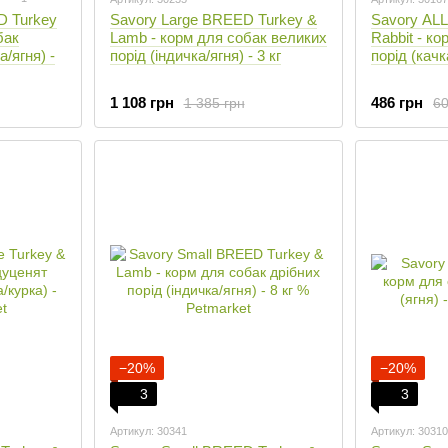
D Turkey
Savory Large BREED Turkey &
Savory AL
бак
Lamb - корм для собак великих
Rabbit - ко
а/ягня) -
порід (індичка/ягня) - 3 кг
порід (качк
1 108 грн
486 грн
1 385 грн
60
−20%
−20%
3
3
Артикул: 30341
Артикул: 30310