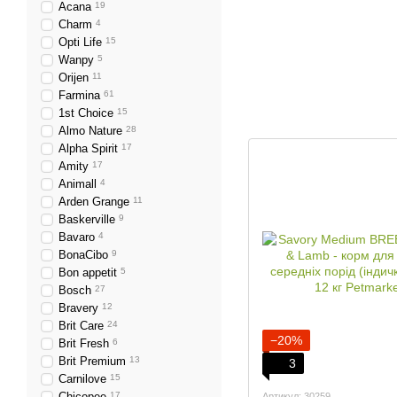
Acana
19
Charm
4
Opti Life
15
Wanpy
5
Orijen
11
Farmina
61
1st Choice
15
Almo Nature
28
Alpha Spirit
17
Amity
17
Animall
4
Arden Grange
11
Baskerville
9
Bavaro
4
BonaCibo
9
Bon appetit
5
Bosch
27
Bravery
12
Brit Care
24
−20%
Brit Fresh
6
Brit Premium
13
3
Carnilove
15
Chicopee
17
Артикул: 30259