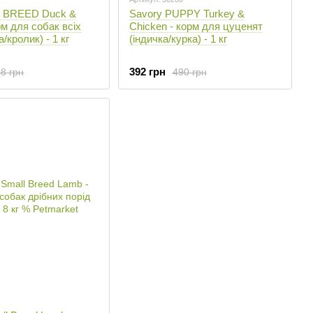
L BREED Duck &
Savory PUPPY Turkey &
рм для собак всіх
Chicken - корм для цуценят
а/кролик) - 1 кг
(індичка/курка) - 1 кг
392 грн
8 грн
490 грн