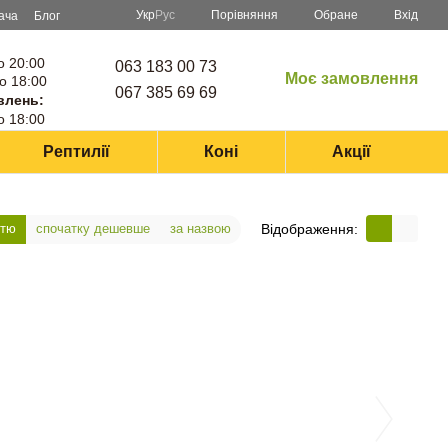
Порівняння
Укр
Рус
Обране
Вхід
ача
Блог
о 20:00
063 183 00 73
Моє замовлення
о 18:00
067 385 69 69
влень:
о 18:00
Рептилії
Коні
Акції
Відображення:
стю
спочатку дешевше
за назвою