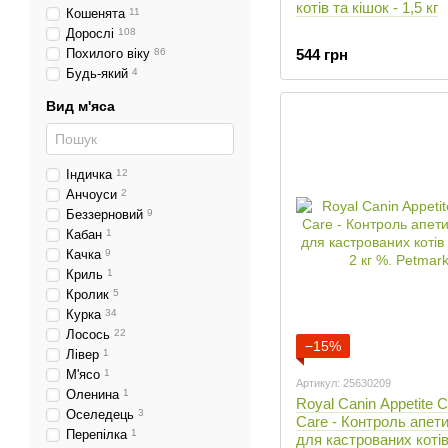
котів та кішок - 1,5 кг
Кошенята
11
Дорослі
108
Похилого віку
86
544 грн
Будь-який
4
Вид м'яса
Індичка
12
Анчоуси
2
Беззерновий
9
Кабан
1
Качка
9
Криль
1
Кролик
5
Курка
34
Лосось
22
−15%
Лівер
1
М'ясо
1
Артикул: 25630209
Оленина
1
Royal Canin Appetite C
Оселедець
3
Care - Контроль апети
Перепілка
1
для кастрованих котів