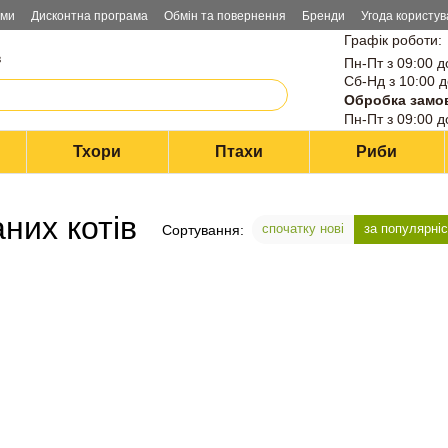
ами
Дисконтна програма
Обмін та повернення
Бренди
Угода користув
Графік роботи:
в
Пн-Пт з 09:00 д
Сб-Нд з 10:00 д
Обробка замо
Пн-Пт з 09:00 д
Тхори
Птахи
Риби
них котів
спочатку нові
за популярні
Сортування: