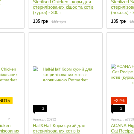
/
Sterilised Chicken - корм для
Sterilized 
стерилізованих кішок та котів
стерилізова
(курка) - 300 г
(лосось) - 
135 грн
135 грн
169 грн
16
 ND15
−22%
3
3
2
Артикул: 20932
Артикул: a723
icken
Half&Half Корм сухий для
ACANA High
лізованих
стерилізованих котів із
Cat Recipe