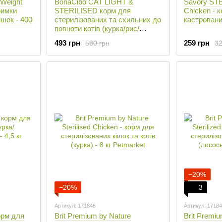
 Weight
BonaCibo CAT LIGHT &
Savory ST
римки
STERILISED корм для
Chicken - 
ішок - 400
стерилізованих та схильних до
кастрованих
повноти котів (курка/рис/
анчоуси) - 2 кг %
493 грн
259 грн
580 грн
32
−20%
−20%
3
Артикул: 171846
Артикул: 1718
орм для
Brit Premium by Nature
Brit Premiu