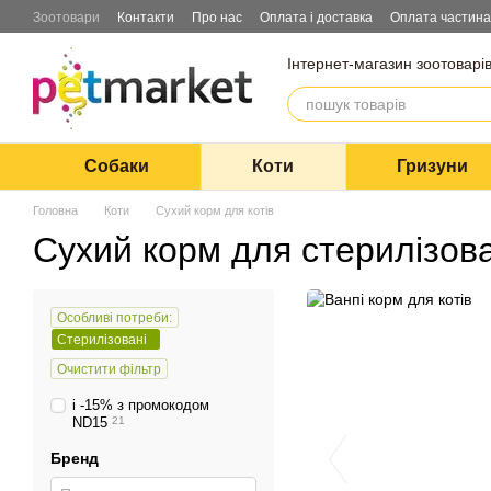
Перейти до основного контенту
Зоотовари
Контакти
Про нас
Оплата і доставка
Оплата частин
Інтернет-магазин зоотоварі
Собаки
Коти
Гризуни
Головна
Коти
Сухий корм для котів
Сухий корм для стерилізова
Особливі потреби:
Стерилізовані
Очистити фільтр
і -15% з промокодом
ND15
21
Бренд