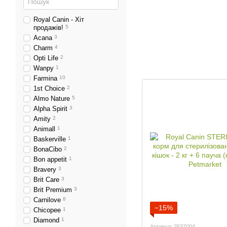
Royal Canin - Хіт
продажів!
5
Acana
3
Charm
4
Opti Life
2
Wanpy
1
Farmina
10
1st Choice
2
Almo Nature
5
Alpha Spirit
3
Amity
2
Animall
1
Baskerville
1
BonaCibo
2
Bon appetit
1
Bravery
3
Brit Care
3
Brit Premium
3
Carnilove
8
−15%
Chicopee
1
Diamond
1
Артикул: 2537004