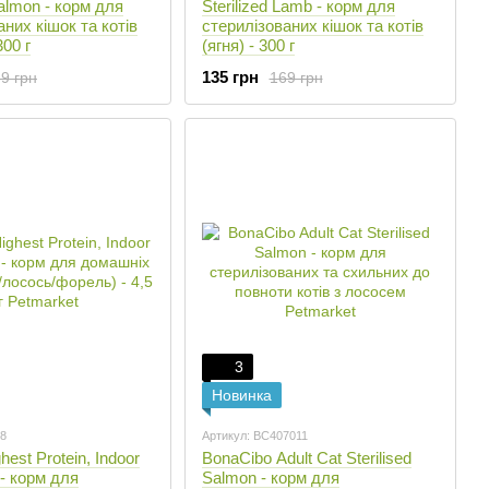
Salmon - корм для
Sterilized Lamb - корм для
них кішок та котів
стерилізованих кішок та котів
300 г
(ягня) - 300 г
135 грн
9 грн
169 грн
3
Новинка
98
Артикул: BC407011
est Protein, Indoor
BonaCibo Adult Cat Sterilised
 - корм для
Salmon - корм для