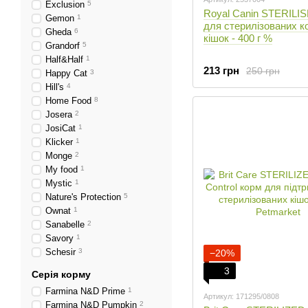
Exclusion
5
Royal Canin STERILIS
Gemon
1
для стерилізованих ко
Gheda
6
кішок - 400 г %
Grandorf
5
Half&Half
1
213 грн
250 грн
Happy Cat
3
Hill's
4
Home Food
8
Josera
2
JosiCat
1
Klicker
1
Monge
2
My food
1
Mystic
1
Nature's Protection
5
Ownat
1
Sanabelle
2
Savory
1
Schesir
3
−20%
3
Серія корму
Farmina N&D Prime
1
Артикул: 171295/0808
Farmina N&D Pumpkin
2