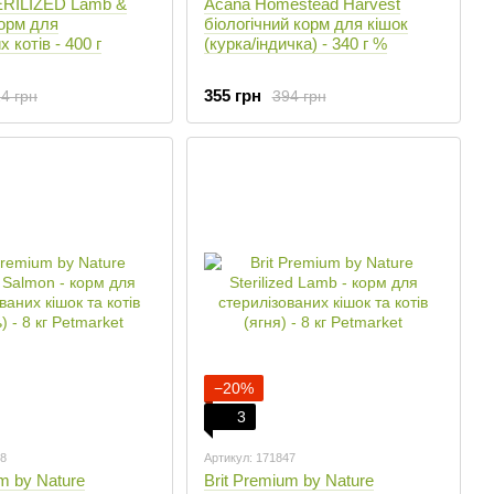
ERILIZED Lamb &
Acana Homestead Harvest
корм для
біологічний корм для кішок
 котів - 400 г
(курка/індичка) - 340 г %
355 грн
4 грн
394 грн
−20%
3
48
Артикул: 171847
m by Nature
Brit Premium by Nature