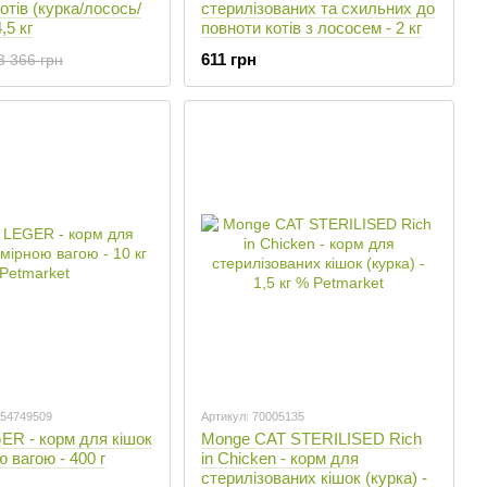
отів (курка/лосось/
стерилізованих та схильних до
,5 кг
повноти котів з лососем - 2 кг
611 грн
3 366 грн
254749509
Артикул: 70005135
ER - корм для кішок
Monge CAT STERILISED Rich
 вагою - 400 г
in Chicken - корм для
стерилізованих кішок (курка) -