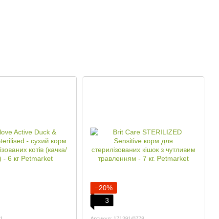
−20%
3
21
Артикул: 171291/0778