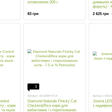
яловичиною 300 г
домашніх к
форель) - 4
83 грн
2 625 грн
3
Артикул: dn10098-HT18
Артикул: 4032
ontrol
Diamond Naturals Finicky Cat
Josera LEG
ту - корм
Chicken&Rice корм для
з надмірною
 та кішок
вибагливих і стерилізованих