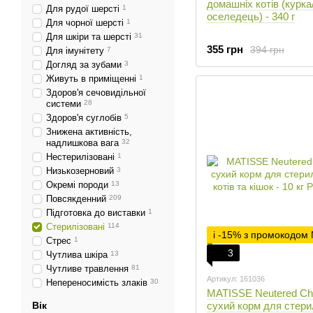
домашніх котів (курка
Для рудої шерсті
1
оселедець) - 340 г
Для чорної шерсті
1
Для шкіри та шерсті
31
355 грн
394 грн
Для імунітету
7
Догляд за зубами
3
Живуть в приміщенні
1
Здоров'я сечовидільної
системи
28
Здоров'я суглобів
5
Знижена активність,
надлишкова вага
32
Нестерилізовані
1
Низькозерновий
3
Окремі породи
13
Повсякденний
209
Підготовка до виставки
1
Стерилізовані
114
і -15% з промокодом
Стрес
1
3
Чутлива шкіра
13
Чутливе травлення
81
Артикул: 161036
Непереносимість злаків
30
MATISSE Neutered Ch
Вік
сухий корм для стери