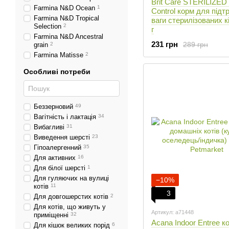
Brit Care STERILIZED
Farmina N&D Ocean
1
Control корм для підт
Farmina N&D Tropical
ваги стерилізованих к
Selection
2
г
Farmina N&D Ancestral
231 грн
289 грн
grain
2
Farmina Matisse
2
Особливі потреби
Беззерновий
49
Вагітність і лактація
34
Вибагливі
31
Виведення шерсті
23
Гіпоалергенний
35
Для активних
16
Для білої шерсті
1
Для гуляючих на вулиці
−10%
котів
11
3
Для довгошерстих котів
2
Для котів, що живуть у
Артикул: a71448
приміщенні
32
Acana Indoor Entree к
Для кішок великих порід
6