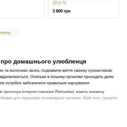
10 кг %
3 800 грн
перед
ня про домашнього улюбленця
и та молочних залоз, подовжити життя своєму пухнастикові,
відновлюються. Оскільки в їхньому організмі проходять деякі
цям потрібно забезпечити правильне харчування.
 які пропонує інтернет-магазин Petmarket, мають знижену
добавки для підтримки сечовивідної системи. Крім того, гранули
країні.