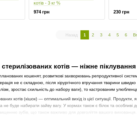
котів - 3 кг %
974 грн
230 грн
Назад
1
2
3
4
5
6
В
 стерилізованих котів — ніжне піклуван
планованих кошенят, розвиткові захворювань репродуктивної систем
ерація не є складною, після хірургічного втручання тварини швидко 
лізм, зростає схильність до набору ваги), то кастрованим улюблен
ваних котів (кішок) — оптимальний вихід із цієї ситуації. Продукти,
на не буде набирати зайву вагу. У кормах також є білок та особливі 
ищенню зубів, що також важливо для довголіття вашого вихованця.
я кастрованих котів, купити його можна у нас із доставкою по всій У
ся корм для стерилізованих котів