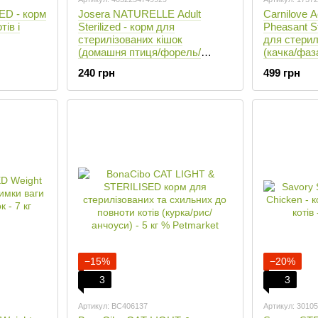
ED - корм
Josera NATURELLE Adult
Carnilove A
тів і
Sterilized - корм для
Pheasant St
стерилізованих кішок
для стерил
(домашня птиця/форель/
(качка/фаза
сочевиця) - 400 г.
240 грн
499 грн
−15%
−20%
3
3
Артикул: BC406137
Артикул: 30105