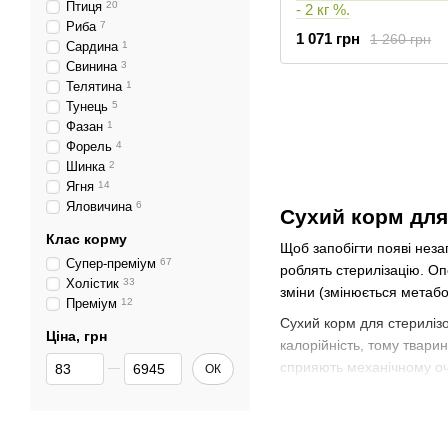
Птиця
20
- 2 кг %.
Риба
7
1 071 грн
1 260 грн
Сардина
1
Свинина
3
Телятина
1
Тунець
5
Фазан
1
Форель
4
Шинка
2
Ягня
14
Яловичина
6
Сухий корм для
Клас корму
Щоб запобігти появі неза
Супер-преміум
67
роблять стерилізацію. Оп
Холістик
33
зміни (змінюється метабо
Преміум
12
Сухий корм для стерилізо
Ціна, грн
калорійність, тому твари
Від Ціна, грн
До Ціна, грн
сприяють механічному оч
ОК
Якщо вас цікавить корм дл
Чим відрізняєть