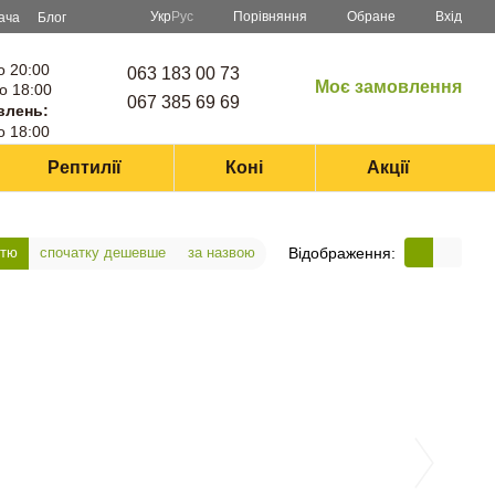
Порівняння
Укр
Рус
Обране
Вхід
ача
Блог
о 20:00
063 183 00 73
Моє замовлення
о 18:00
067 385 69 69
влень:
о 18:00
Рептилії
Коні
Акції
Відображення:
стю
спочатку дешевше
за назвою