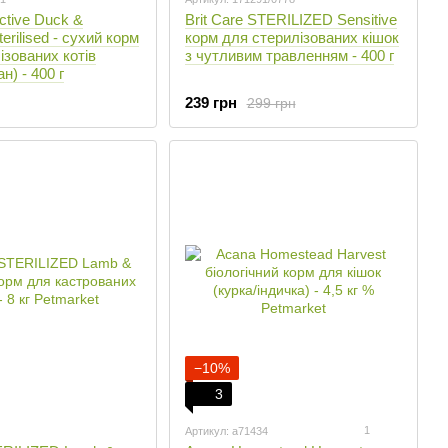
ctive Duck &
Brit Care STERILIZED Sensitive
erilised - сухий корм
корм для стерилізованих кішок
ізованих котів
з чутливим травленням - 400 г
н) - 400 г
239 грн
299 грн
−10%
3
1
Артикул: a71434